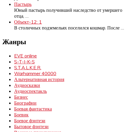
Пастырь
Юный пастырь получивший наследство от умершего
отца,
…
Объект-12: 1
В столичных подземельях поселился кошмар. После
…
Жанры
EVE online
S-T-I-K-S
S.T.A.L.K.E.R.
Warhammer 40000
Альтернативная история
Аудиосказки
Аудиоспектакль
Бизнес
Биографии
Боевая фантастика
Боевик
Боевое фэнтези
Бытовое фэнтези