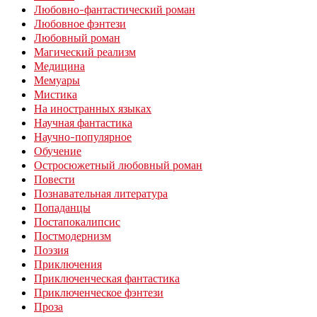
Любовно-фантастический роман
Любовное фэнтези
Любовный роман
Магический реализм
Медицина
Мемуары
Мистика
На иностранных языках
Научная фантастика
Научно-популярное
Обучение
Остросюжетный любовный роман
Повести
Познавательная литература
Попаданцы
Постапокалипсис
Постмодернизм
Поэзия
Приключения
Приключенческая фантастика
Приключенческое фэнтези
Проза