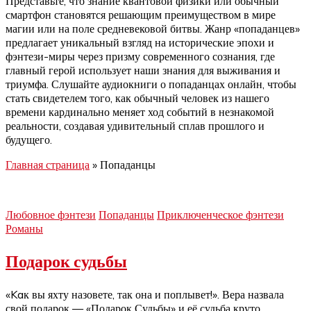
Представьте, что знание квантовой физики или обычный
смартфон становятся решающим преимуществом в мире
магии или на поле средневековой битвы. Жанр «попаданцев»
предлагает уникальный взгляд на исторические эпохи и
фэнтези-миры через призму современного сознания, где
главный герой использует наши знания для выживания и
триумфа. Слушайте аудиокниги о попаданцах онлайн, чтобы
стать свидетелем того, как обычный человек из нашего
времени кардинально меняет ход событий в незнакомой
реальности, создавая удивительный сплав прошлого и
будущего.
Главная страница
»
Попаданцы
Любовное фэнтези
Попаданцы
Приключенческое фэнтези
Романы
Подарок судьбы
«Kaк вы яхту назовете, так она и поплывет!». Вера назвала
свой подарок — «Подарок Судьбы» и её судьба круто