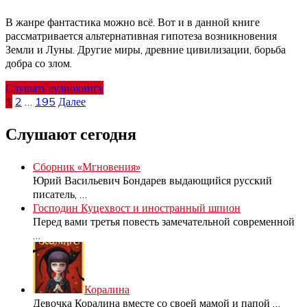
В жанре фантастика можно всё. Вот и в данной книге
рассматривается альтернативная гипотеза возникновения
Земли и Луны. Другие миры, древние цивилизации, борьба
добра со злом.
Слушать аудиокнигу
Пагинация
1
2
…
195
Далее
записей
Слушают сегодня
Сборник «Мгновения»
Юрий Васильевич Бондарев выдающийся русский
писатель,
…
Господин Куцехвост и иностранный шпион
Перед вами третья повесть замечательной современной
…
Коралина
Девочка Коралина вместе со своей мамой и папой
…