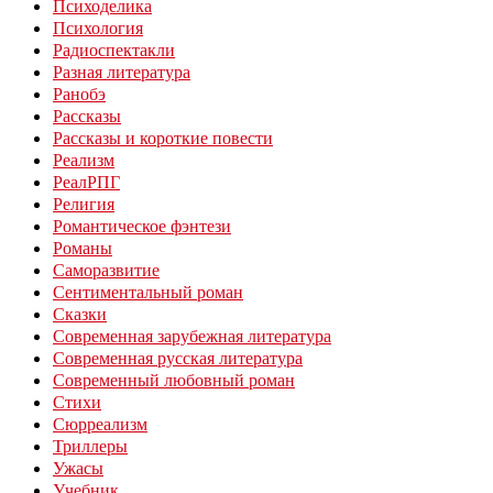
Психоделика
Психология
Радиоспектакли
Разная литература
Ранобэ
Рассказы
Рассказы и короткие повести
Реализм
РеалРПГ
Религия
Романтическое фэнтези
Романы
Саморазвитие
Сентиментальный роман
Сказки
Современная зарубежная литература
Современная русская литература
Современный любовный роман
Стихи
Сюрреализм
Триллеры
Ужасы
Учебник