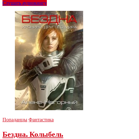
Слушать аудиокнигу
Попаданцы
Фантастика
Бездна. Колыбель