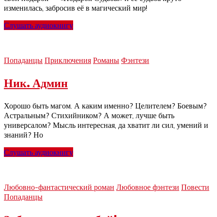
изменилась, забросив её в магический мир!
Слушать аудиокнигу
Попаданцы
Приключения
Романы
Фэнтези
Ник. Админ
Хорошо быть магом. А каким именно? Целителем? Боевым?
Астральным? Стихийником? А может, лучше быть
универсалом? Мысль интересная, да хватит ли сил, умений и
знаний? Но
Слушать аудиокнигу
Любовно-фантастический роман
Любовное фэнтези
Повести
Попаданцы