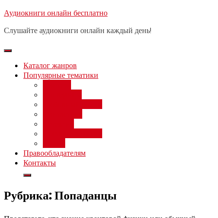
Перейти
Аудиокниги онлайн бесплатно
Бесплатный вебинар
: заработок
к
на нейросетях от 3000 рублей в
Записаться
Слушайте аудиокниги онлайн каждый день!
день
содержимому
Каталог жанров
Популярные тематики
Фэнтези
Попаданцы
Любовный роман
Фантастика
Детектив
Постапокалипсис
Ужасы
Правообладателям
Контакты
Рубрика:
Попаданцы