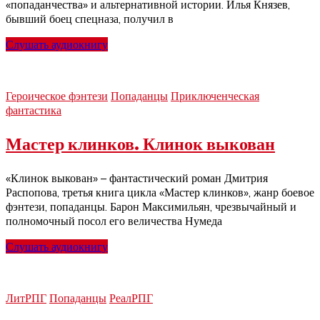
«попаданчества» и альтернативной истории. Илья Князев,
бывший боец спецназа, получил в
Слушать аудиокнигу
Героическое фэнтези
Попаданцы
Приключенческая
фантастика
Мастер клинков. Клинок выкован
«Клинок выкован» – фантастический роман Дмитрия
Распопова, третья книга цикла «Мастер клинков», жанр боевое
фэнтези, попаданцы. Барон Максимильян, чрезвычайный и
полномочный посол его величества Нумеда
Слушать аудиокнигу
ЛитРПГ
Попаданцы
РеалРПГ