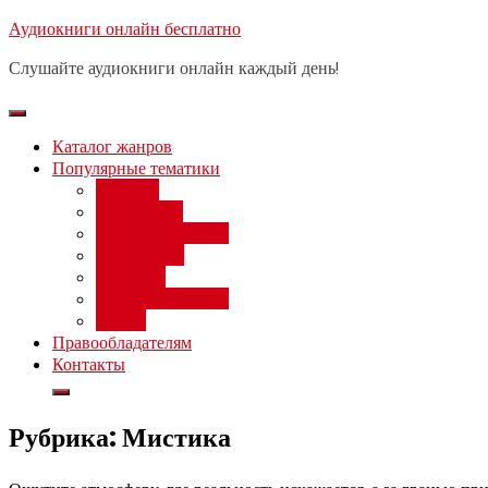
Перейти
Аудиокниги онлайн бесплатно
Бесплатный 
к
Слушайте аудиокниги онлайн каждый день!
содержимому
Каталог жанров
Популярные тематики
Фэнтези
Попаданцы
Любовный роман
Фантастика
Детектив
Постапокалипсис
Ужасы
Правообладателям
Контакты
Рубрика:
Мистика