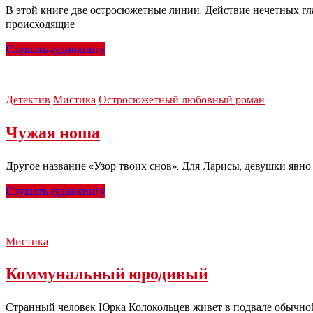
В этой книге две остросюжетные линии. Действие нечетных г
происходящие
Слушать аудиокнигу
Детектив
Мистика
Остросюжетный любовный роман
Чужая ноша
Другое название «Узор твоих снов». Для Ларисы, девушки явно
Слушать аудиокнигу
Мистика
Коммунальный юродивый
Странный человек Юрка Колокольцев живет в подвале обычной д