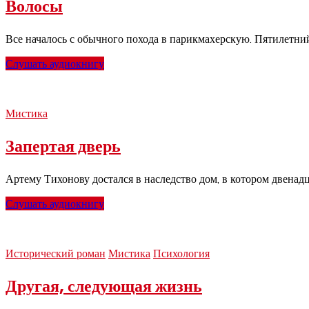
Волосы
Все началось с обычного похода в парикмахерскую. Пятилетний
Слушать аудиокнигу
Мистика
Запертая дверь
Артему Тихонову достался в наследство дом, в котором двенадц
Слушать аудиокнигу
Исторический роман
Мистика
Психология
Другая, следующая жизнь