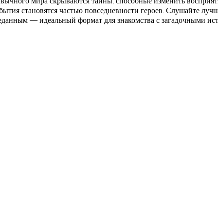
ривычного мира скрываются тайны, способные изменить восприят
бытия становятся частью повседневности героев. Слушайте луч
еданным — идеальный формат для знакомства с загадочными ис