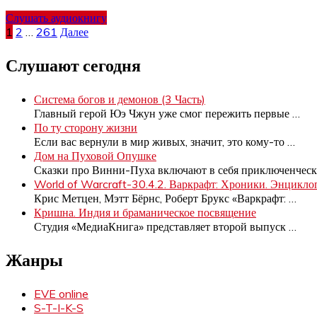
Слушать аудиокнигу
Пагинация
1
2
…
261
Далее
записей
Слушают сегодня
Система богов и демонов (3 Часть)
Главный герой Юэ Чжун уже смог пережить первые
…
По ту сторону жизни
Если вас вернули в мир живых, значит, это кому-то
…
Дом на Пуховой Опушке
Сказки про Винни-Пуха включают в себя приключенчес
World of Warcraft-30.4.2. Варкрафт: Хроники. Энцикло
Крис Метцен, Мэтт Бёрнс, Роберт Брукс «Варкрафт:
…
Кришна. Индия и браманическое посвящение
Студия «МедиаКнига» представляет второй выпуск
…
Жанры
EVE online
S-T-I-K-S