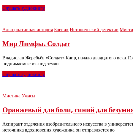
Слушать аудиокнигу
Альтернативная история
Боевик
Исторический детектив
Мисти
Мир Лимфы. Солдат
Владислав Жеребьёв «Солдат» Каир, начало двадцатого века. Г
поднимаемые из-под земли
Слушать аудиокнигу
Мистика
Ужасы
Оранжевый для боли, синий для безуми
Аспирант отделения изобразительного искусства в университ
источника вдохновения художника он отправляется во