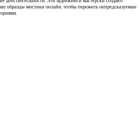
ие действительности. Эти аудиокниги мастерски создают
шие образцы мистики онлайн, чтобы пережить непредсказуемые
ториями.