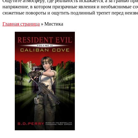
Ощутите атмосферу, где реальность искажается, а за гранью п
напряжение, в котором призрачные явления и необъяснимые со
сюжетные повороты и ощутить подлинный трепет перед неизв
Главная страница
»
Мистика