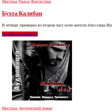
Мистика
Ужасы
Фантастика
Бухта Калибан
В четверг примерно во втором часу ночи жители близ озера Ви
Слушать аудиокнигу
Мистика
Эротический роман