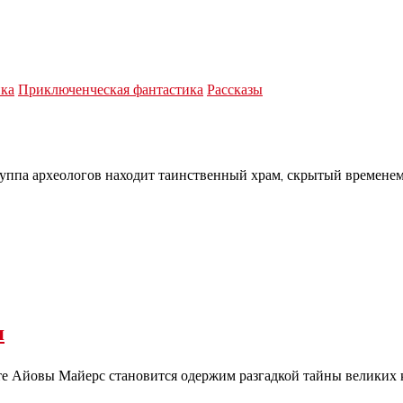
ка
Приключенческая фантастика
Рассказы
руппа археологов находит таинственный храм, скрытый временем 
я
ете Айовы Майерс становится одержим разгадкой тайны великих