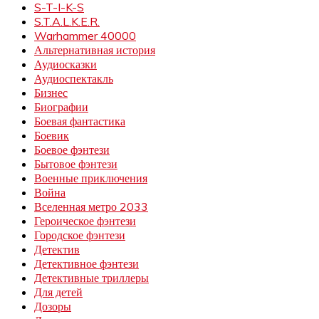
S-T-I-K-S
S.T.A.L.K.E.R.
Warhammer 40000
Альтернативная история
Аудиосказки
Аудиоспектакль
Бизнес
Биографии
Боевая фантастика
Боевик
Боевое фэнтези
Бытовое фэнтези
Военные приключения
Война
Вселенная метро 2033
Героическое фэнтези
Городское фэнтези
Детектив
Детективное фэнтези
Детективные триллеры
Для детей
Дозоры