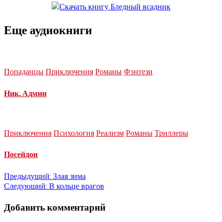
Еще аудиокниги
Попаданцы
Приключения
Романы
Фэнтези
Ник. Админ
Приключения
Психология
Реализм
Романы
Триллеры
Посейдон
Навигация
Предыдущий:
Злая зима
Следующий:
В кольце врагов
по
Добавить комментарий
записям