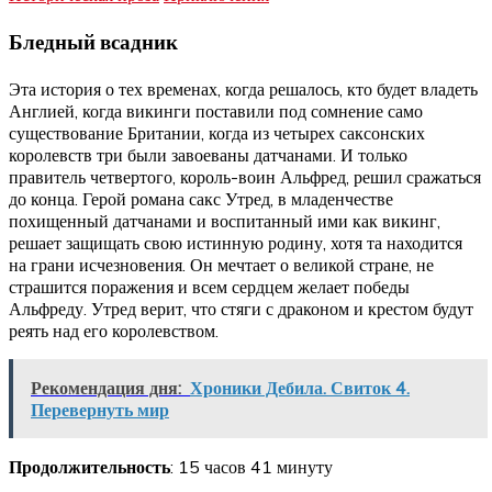
Бледный всадник
Эта история о тех временах, когда решалось, кто будет владеть
Англией, когда викинги поставили под сомнение само
существование Британии, когда из четырех саксонских
королевств три были завоеваны датчанами. И только
правитель четвертого, король-воин Альфред, решил сражаться
до конца. Герой романа сакс Утред, в младенчестве
похищенный датчанами и воспитанный ими как викинг,
решает защищать свою истинную родину, хотя та находится
на грани исчезновения. Он мечтает о великой стране, не
страшится поражения и всем сердцем желает победы
Альфреду. Утред верит, что стяги с драконом и крестом будут
реять над его королевством.
Рекомендация дня:
Хроники Дебила. Свиток 4.
Перевернуть мир
Продолжительность
: 15 часов 41 минуту