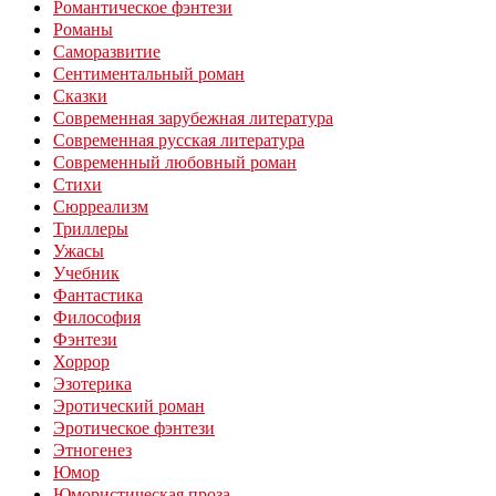
Романтическое фэнтези
Романы
Саморазвитие
Сентиментальный роман
Сказки
Современная зарубежная литература
Современная русская литература
Современный любовный роман
Стихи
Сюрреализм
Триллеры
Ужасы
Учебник
Фантастика
Философия
Фэнтези
Хоррор
Эзотерика
Эротический роман
Эротическое фэнтези
Этногенез
Юмор
Юмористическая проза