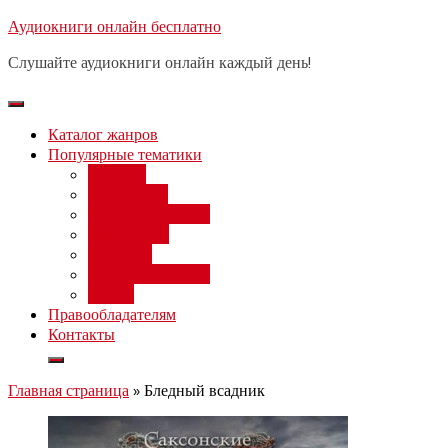
Перейти
Аудиокниги онлайн бесплатно
Бесплатный вебинар
: заработок
к
на нейросетях от 3000 рублей в
Записаться
Слушайте аудиокниги онлайн каждый день!
день
содержимому
Каталог жанров
Популярные тематики
Фэнтези
Попаданцы
Любовный роман
Фантастика
Детектив
Постапокалипсис
Ужасы
Правообладателям
Контакты
Главная страница
»
Бледный всадник