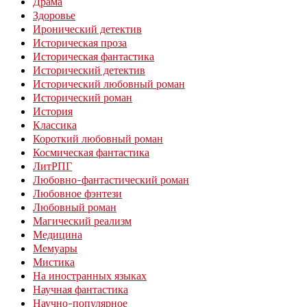
Драма
Здоровье
Иронический детектив
Историческая проза
Историческая фантастика
Исторический детектив
Исторический любовный роман
Исторический роман
История
Классика
Короткий любовный роман
Космическая фантастика
ЛитРПГ
Любовно-фантастический роман
Любовное фэнтези
Любовный роман
Магический реализм
Медицина
Мемуары
Мистика
На иностранных языках
Научная фантастика
Научно-популярное