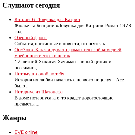
Слушают сегодня
Катрин: 6. Ловушка для Катрин
Жюльетта Бенцони «Ловушка для Катрин». Роман 1973
год.
…
Озерный фронт
События, описанные в повести, относятся к
…
OreGairu. Как я и думал, с романтической комедией
моей юности что-то не так
17-летний Хикигая Хачиман – юный циник и
пессимист,
…
Потому что люблю тебя
История их любви началась с первого поцелуя – Асе
было
…
Нотариус из Шатонефа
В доме нотариуса кто-то крадет дорогостоящие
предметы
…
Жанры
EVE online