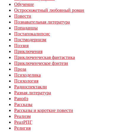
Обучение
Остросюжетный любовный роман
Повести
Познавательная литература
Попаданцы
Постапокалипсис
Постмодернизм
Поэзия
Приключения
Приключенческая фантастика
Приключенческое фэнтези
Проза
Психоделика
Психология
Радиоспектакли
Разная литература
Ранобэ
Рассказы
Рассказы и короткие повести
Реализм
РеалРПГ
Религия