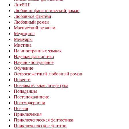
ЛитРПГ
Любовно-фантастический роман
Любовное фэнтези
Любовный роман
Магический реализм
Медицина
Мемуары
Мистика
На иностранных языках
Научная фантастика
Научно-популярное
Обучение
Остросюжетный любовный роман
Повести
Познавательная литература
Попаданцы
Постапокалипсис
Постмодернизм
Поэзия
Приключения
Приключенческая фантастика
Приключенческое фэнтези