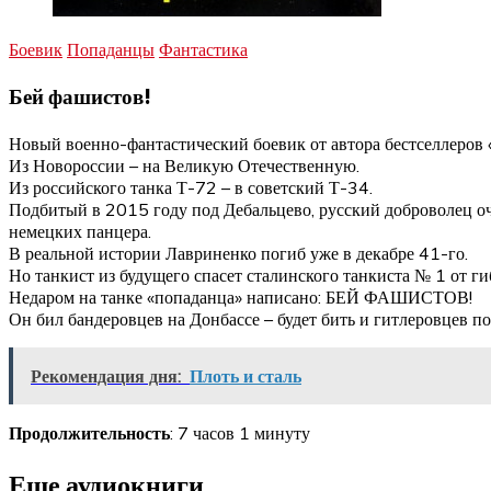
Боевик
Попаданцы
Фантастика
Бей фашистов!
Новый военно-фантастический боевик от автора бестселлеров 
Из Новороссии – на Великую Отечественную.
Из российского танка Т-72 – в советский Т-34.
Подбитый в 2015 году под Дебальцево, русский доброволец оч
немецких панцера.
В реальной истории Лавриненко погиб уже в декабре 41-го.
Но танкист из будущего спасет сталинского танкиста № 1 от ги
Недаром на танке «попаданца» написано: БЕЙ ФАШИСТОВ!
Он бил бандеровцев на Донбассе – будет бить и гитлеровцев п
Рекомендация дня:
Плоть и сталь
Продолжительность
: 7 часов 1 минуту
Еще аудиокниги