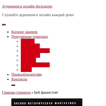
Перейти
Аудиокниги онлайн бесплатно
Бесплатный 
к
Слушайте аудиокниги онлайн каждый день!
содержимому
Каталог жанров
Популярные тематики
Фэнтези
Попаданцы
Любовный роман
Фантастика
Детектив
Постапокалипсис
Ужасы
Правообладателям
Контакты
Главная страница
»
Бей фашистов!