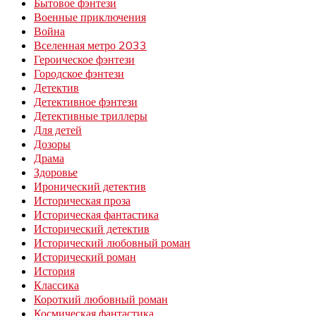
Бытовое фэнтези
Военные приключения
Война
Вселенная метро 2033
Героическое фэнтези
Городское фэнтези
Детектив
Детективное фэнтези
Детективные триллеры
Для детей
Дозоры
Драма
Здоровье
Иронический детектив
Историческая проза
Историческая фантастика
Исторический детектив
Исторический любовный роман
Исторический роман
История
Классика
Короткий любовный роман
Космическая фантастика