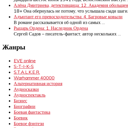
Алёна Дмитриева, детективщица: 12. Академия обольще
18+ Она обернулась не потому, что услышала сзади шаги
Адъютант его превосходительства: 4. Багровые ковыли
В романе рассказывается об одной из самых
…
Рыцарь Ордена: 1. Наследник Ордена
Сергей Садов – писатель-фантаст, автор нескольких
…
Жанры
EVE online
S-T-I-K-S
S.T.A.L.K.E.R.
Warhammer 40000
Альтернативная история
Аудиосказки
Аудиоспектакль
Бизнес
Биографии
Боевая фантастика
Боевик
Боевое фэнтези