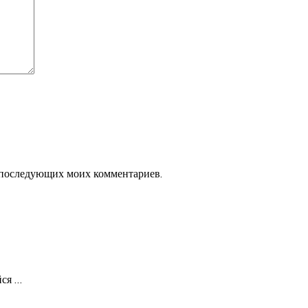
ля последующих моих комментариев.
йся
…
…