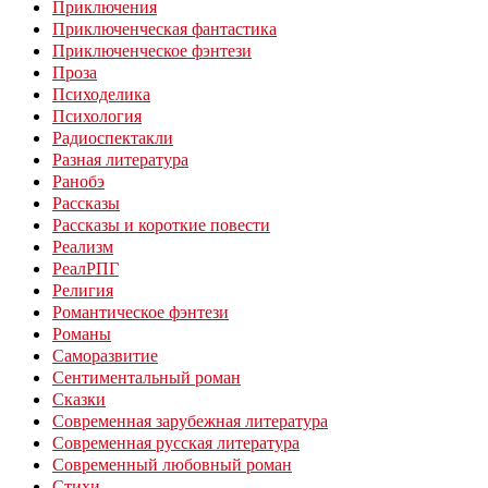
Приключения
Приключенческая фантастика
Приключенческое фэнтези
Проза
Психоделика
Психология
Радиоспектакли
Разная литература
Ранобэ
Рассказы
Рассказы и короткие повести
Реализм
РеалРПГ
Религия
Романтическое фэнтези
Романы
Саморазвитие
Сентиментальный роман
Сказки
Современная зарубежная литература
Современная русская литература
Современный любовный роман
Стихи