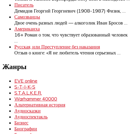
Писатель
Демидов Георгий Георгиевич (1908-1987) Физик,
…
Самозванцы
Двое очень разных людей — алкоголик Иван Бросов
…
Американха
16+ Роман о том, что чувствует образованный человек
…
Русская, или Преступление без наказания
Отзыв о книге: «Я не любитель чтения серьезных
…
Жанры
EVE online
S-T-I-K-S
S.T.A.L.K.E.R.
Warhammer 40000
Альтернативная история
Аудиосказки
Аудиоспектакль
Бизнес
Биографии