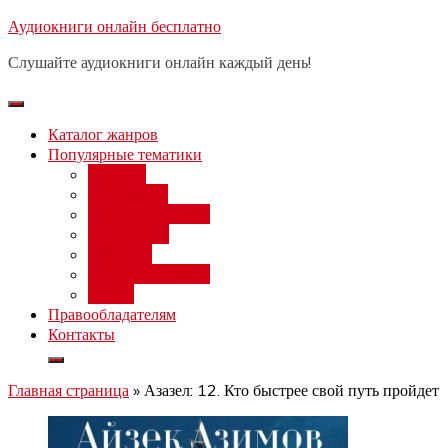
Перейти
Аудиокниги онлайн бесплатно
Бесплатный вебинар
: заработок
к
на нейросетях от 3000 рублей в
Записаться
Слушайте аудиокниги онлайн каждый день!
день
содержимому
Каталог жанров
Популярные тематики
Фэнтези
Попаданцы
Любовный роман
Фантастика
Детектив
Постапокалипсис
Ужасы
Правообладателям
Контакты
Главная страница
»
Азазел: 12. Кто быстрее свой путь пройдет