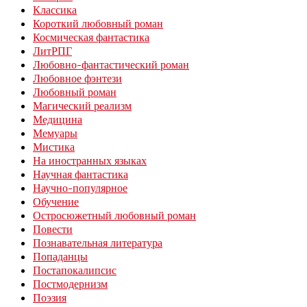
Классика
Короткий любовный роман
Космическая фантастика
ЛитРПГ
Любовно-фантастический роман
Любовное фэнтези
Любовный роман
Магический реализм
Медицина
Мемуары
Мистика
На иностранных языках
Научная фантастика
Научно-популярное
Обучение
Остросюжетный любовный роман
Повести
Познавательная литература
Попаданцы
Постапокалипсис
Постмодернизм
Поэзия