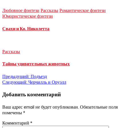
Любовное фэнтези
Рассказы
Романтическое фэнтези
Юмористическое фэнтези
Свахи и Ко. Николетта
Рассказы
Тайны удивительных животных
Навигация
Предыдущий:
Подъезд
Следующий:
Черчилль и Оруэлл
по
Добавить комментарий
записям
Ваш адрес email не будет опубликован.
Обязательные поля
помечены
*
Комментарий
*