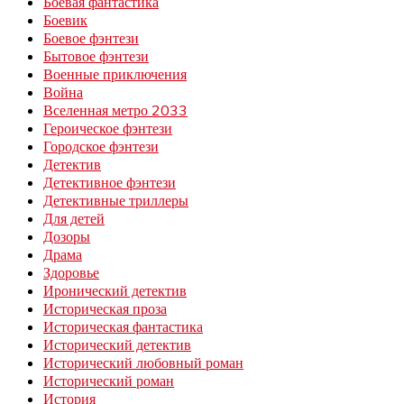
Боевая фантастика
Боевик
Боевое фэнтези
Бытовое фэнтези
Военные приключения
Война
Вселенная метро 2033
Героическое фэнтези
Городское фэнтези
Детектив
Детективное фэнтези
Детективные триллеры
Для детей
Дозоры
Драма
Здоровье
Иронический детектив
Историческая проза
Историческая фантастика
Исторический детектив
Исторический любовный роман
Исторический роман
История