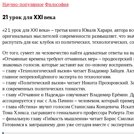
Научно-популярное
Философия
21 урок для XXI века
«21 урок для XXI века» – третья книга Юваля Харари, автора 
оригинальных мыслителей современности размышляет, что знач
распутать для нас клубок из политических, технологических, 
От того, сумеет ли человечество найти адекватные ответы на вы
«Отчаянные времена требуют отчаянных мер» – продюсерский це
знакомых голосов, которые заставят вас по-новому воспринять
– главу «Технологический вызов» читает Владимир Зайцев. Акт
главное непревзойдённого эксперта по технологиям.
– главу «Политический вызов» читает Никита Прозоровский. За
в современных политических тонкостях.
– главу «Отчаяние и Надежда» озвучивает Владимир Ерёмин. Др
ассоциируется у нас с Аль Пачино – человеком, который пример
– глава «Истина» звучит голосом Станислава Концевича. Искат
Тома Хэнкса, сыгравшего гениального профессора Роберта Лэн
– финальную главу «Гибкость мышления» читает Борис Смолкин
Готовимся к завтрашнему дню уже сегодня вместе с экспертны