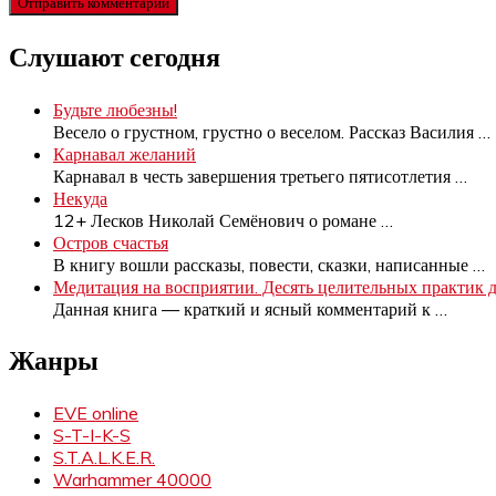
Слушают сегодня
Будьте любезны!
Весело о грустном, грустно о веселом. Рассказ Василия
…
Карнавал желаний
Карнавал в честь завершения третьего пятисотлетия
…
Некуда
12+ Лесков Николай Семёнович о романе
…
Остров счастья
В книгу вошли рассказы, повести, сказки, написанные
…
Медитация на восприятии. Десять целительных практик 
Данная книга — краткий и ясный комментарий к
…
Жанры
EVE online
S-T-I-K-S
S.T.A.L.K.E.R.
Warhammer 40000