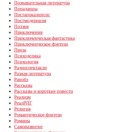
Познавательная литература
Попаданцы
Постапокалипсис
Постмодернизм
Поэзия
Приключения
Приключенческая фантастика
Приключенческое фэнтези
Проза
Психоделика
Психология
Радиоспектакли
Разная литература
Ранобэ
Рассказы
Рассказы и короткие повести
Реализм
РеалРПГ
Религия
Романтическое фэнтези
Романы
Саморазвитие