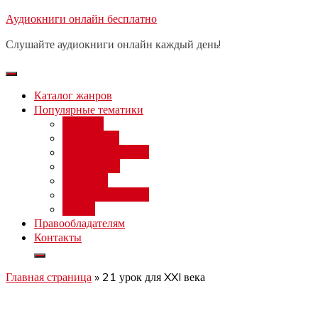
Перейти
Аудиокниги онлайн бесплатно
Бесплатный 
к
Слушайте аудиокниги онлайн каждый день!
содержимому
Каталог жанров
Популярные тематики
Фэнтези
Попаданцы
Любовный роман
Фантастика
Детектив
Постапокалипсис
Ужасы
Правообладателям
Контакты
Главная страница
»
21 урок для XXI века