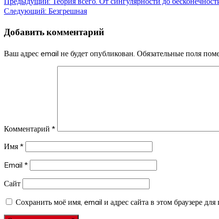
Навигация
Предыдущий:
Теория всего. От сингулярности до бесконечнос
Следующий:
Безгрешная
по
Добавить комментарий
записям
Ваш адрес email не будет опубликован.
Обязательные поля по
Комментарий
*
Имя
*
Email
*
Сайт
Сохранить моё имя, email и адрес сайта в этом браузере д