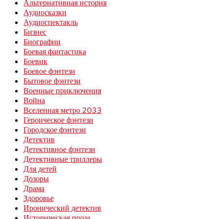
Альтернативная история
Аудиосказки
Аудиоспектакль
Бизнес
Биографии
Боевая фантастика
Боевик
Боевое фэнтези
Бытовое фэнтези
Военные приключения
Война
Вселенная метро 2033
Героическое фэнтези
Городское фэнтези
Детектив
Детективное фэнтези
Детективные триллеры
Для детей
Дозоры
Драма
Здоровье
Иронический детектив
Историческая проза