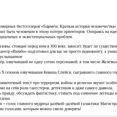
всемирных бестселлеров «Sapiens. Краткая история человечества
ит быть человеком в эпоху потери ориентиров. Опираясь на иде
социальных и экзистенциальных проблем.
зовы, стоящие перед ним в XXI веке, зависит, будет ли существо
нтр «Вимбо» подготовил для вас не просто аудиокнигу, а уника
 услышанное:
ёр, озвучивший не одну сотню персонажей, в том числе Железног
 5 сезонов озвучивания Кевина Спейси, сыгравшего главного гер
аматичный текст про терроризм, войны и религии звучит особен
ял на себя роли гангстеров, детективов и даже самого дьявола.
ь правду, обсуждать фантастику, ставить под сомнение легенды 
гдона.
 – голос главного мудреца далёкой-далёкой галактики Магистра
ми голосами, которым можно смело доверять!