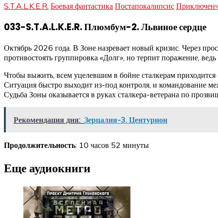
S.T.A.L.K.E.R.
Боевая фантастика
Постапокалипсис
Приключенч
033-S.T.A.L.K.E.R. Плюмбум-2. Львиное сердце
Октябрь 2026 года. В Зоне назревает новый кризис. Через пр
противостоять группировка «Долг», но терпит поражение, ведь
Чтобы выжить, всем уцелевшим в бойне сталкерам приходится 
Ситуация быстро выходит из-под контроля, и командование ме
Судьба Зоны оказывается в руках сталкера-ветерана по прозв
Рекомендация дня:
Зерцалия-3. Центурион
Продолжительность
: 10 часов 52 минуты
Еще аудиокниги