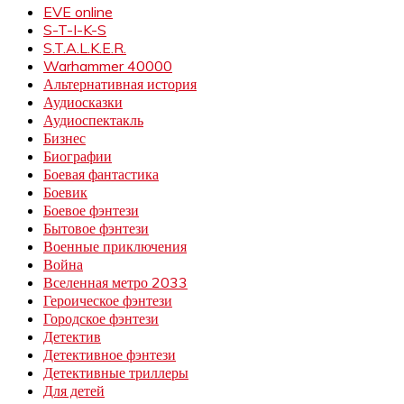
EVE online
S-T-I-K-S
S.T.A.L.K.E.R.
Warhammer 40000
Альтернативная история
Аудиосказки
Аудиоспектакль
Бизнес
Биографии
Боевая фантастика
Боевик
Боевое фэнтези
Бытовое фэнтези
Военные приключения
Война
Вселенная метро 2033
Героическое фэнтези
Городское фэнтези
Детектив
Детективное фэнтези
Детективные триллеры
Для детей