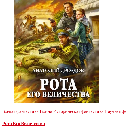
Боевая фантастика
Война
Историческая фантастика
Научная фа
Рота Его Величества