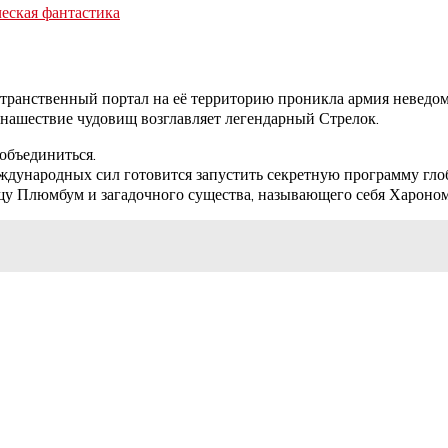
еская фантастика
остранственный портал на её территорию проникла армия неведо
 нашествие чудовищ возглавляет легендарный Стрелок.
объединиться.
ждународных сил готовится запустить секретную программу глоб
ищу Плюмбум и загадочного существа, называющего себя Хароном