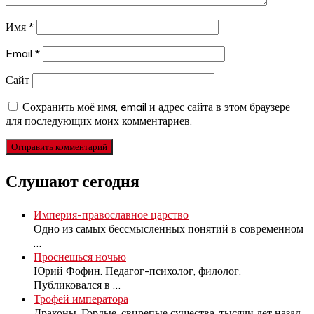
Имя
*
Email
*
Сайт
Сохранить моё имя, email и адрес сайта в этом браузере
для последующих моих комментариев.
Слушают сегодня
Империя-православное царство
Одно из самых бессмысленных понятий в современном
…
Проснешься ночью
Юрий Фофин. Педагог-психолог, филолог.
Публиковался в
…
Трофей императора
Драконы. Гордые, свирепые существа, тысячи лет назад