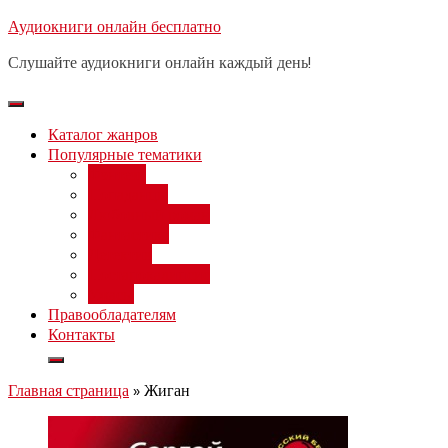
Перейти
Аудиокниги онлайн бесплатно
Бесплатный вебинар
: заработок
к
на нейросетях от 3000 рублей в
Записаться
Слушайте аудиокниги онлайн каждый день!
день
содержимому
Каталог жанров
Популярные тематики
Фэнтези
Попаданцы
Любовный роман
Фантастика
Детектив
Постапокалипсис
Ужасы
Правообладателям
Контакты
Главная страница
»
Жиган