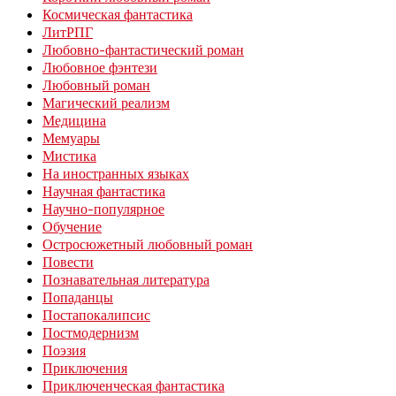
Космическая фантастика
ЛитРПГ
Любовно-фантастический роман
Любовное фэнтези
Любовный роман
Магический реализм
Медицина
Мемуары
Мистика
На иностранных языках
Научная фантастика
Научно-популярное
Обучение
Остросюжетный любовный роман
Повести
Познавательная литература
Попаданцы
Постапокалипсис
Постмодернизм
Поэзия
Приключения
Приключенческая фантастика