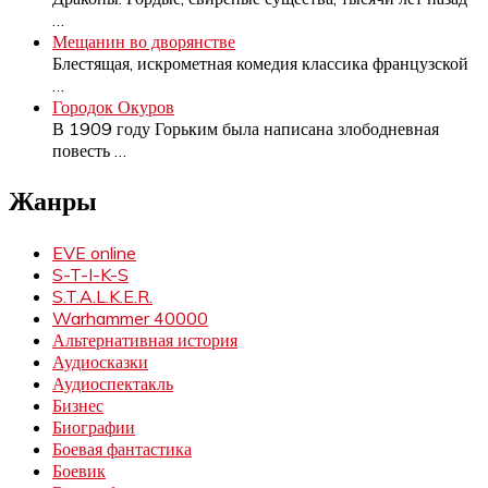
…
Мещанин во дворянстве
Блестящая, искрометная комедия классика французской
…
Городок Окуров
В 1909 году Горьким была написана злободневная
повесть
…
Жанры
EVE online
S-T-I-K-S
S.T.A.L.K.E.R.
Warhammer 40000
Альтернативная история
Аудиосказки
Аудиоспектакль
Бизнес
Биографии
Боевая фантастика
Боевик