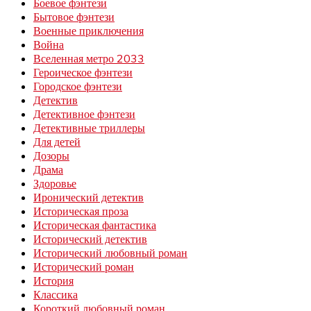
Боевое фэнтези
Бытовое фэнтези
Военные приключения
Война
Вселенная метро 2033
Героическое фэнтези
Городское фэнтези
Детектив
Детективное фэнтези
Детективные триллеры
Для детей
Дозоры
Драма
Здоровье
Иронический детектив
Историческая проза
Историческая фантастика
Исторический детектив
Исторический любовный роман
Исторический роман
История
Классика
Короткий любовный роман