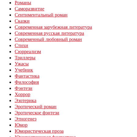
Романы
Саморазвитие
Сентиментальный роман
Сказки
Современная зарубежная литература
Современная русская литература
Современный любовный роман
Стихи
Сюрреализм
Триллеры
Ужасы
Учебник
Фантастика
Философия
Фэнтези
Хоррор
Эзотерика
Эротический роман
Эротическое фэнтези
Этногенез
Юмор
Юмористическая проза