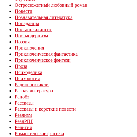
Остросюжетный любовный роман
Повести
Познавательная литература
Попаданцы
Постапокалипсис
Постмодернизм
Поэзия
Приключения
Приключенческая фантастика
Приключенческое фэнтези
Проза
Психоделика
Психология
Радиоспектакли
Разная литература
Ранобэ
Рассказы
Рассказы и короткие повести
Реализм
РеалРПГ
Религия
Романтическое фэнтези