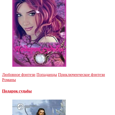
Любовное фэнтези
Попаданцы
Приключенческое фэнтези
Романы
Подарок судьбы