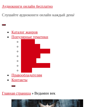
Перейти
Аудиокниги онлайн бесплатно
Бесплатный вебинар
: заработок
к
на нейросетях от 3000 рублей в
Записаться
Слушайте аудиокниги онлайн каждый день!
день
содержимому
Каталог жанров
Популярные тематики
Фэнтези
Попаданцы
Любовный роман
Фантастика
Детектив
Постапокалипсис
Ужасы
Правообладателям
Контакты
Главная страница
»
Ведьмин век