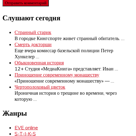
Слушают сегодня
Странный старик
В городке Кингспорте живет странный обитатель.
…
Смерть докторши
Еще вчера комиссар базельской полиции Петер
Хункелер
…
Обыкновенная история
12+ Студия «МедиаКнига» представляет: Иван
…
Приношение современному монашеству
«Приношение современному монашеству» —
…
Чертополоховый цветок
Ироничная история о трещине во времени, через
которую
…
Жанры
EVE online
S-T-I-K-S