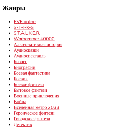
Жанры
EVE online
S-T-I-K-S
S.T.A.L.K.E.R.
Warhammer 40000
Альтернативная история
Аудиосказки
Аудиоспектакль
Бизнес
Биографии
Боевая фантастика
Боевик
Боевое фэнтези
Бытовое фэнтези
Военные приключения
Война
Вселенная метро 2033
Героическое фэнтези
Городское фэнтези
Детектив