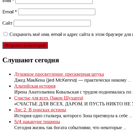
Имя
*
Email
*
Сайт
Сохранить моё имя, email и адрес сайта в этом браузере д
Слушают сегодня
Духовное просветление: прескверная штука
Джед МакКена (Jed McKenna) — практически никому
…
Альтийская история
Ирена Анатольевна Ковальская с трудом поднималась по
Счастье для всех (Закон Шухарта)
«СЧАСТЬЕ ДЛЯ ВСЕХ, ДАРОМ, И ПУСТЬ НИКТО НЕ
Лис 2: В поисках истины
История одно сталкера, которого Зона притянула к себе
…
5/4 накануне тишины
Сегодня жизнь так богата событиями, что некоторые
…