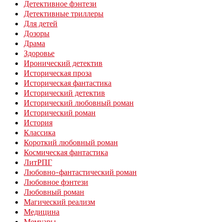
Детективное фэнтези
Детективные триллеры
Для детей
Дозоры
Драма
Здоровье
Иронический детектив
Историческая проза
Историческая фантастика
Исторический детектив
Исторический любовный роман
Исторический роман
История
Классика
Короткий любовный роман
Космическая фантастика
ЛитРПГ
Любовно-фантастический роман
Любовное фэнтези
Любовный роман
Магический реализм
Медицина
Мемуары