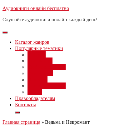
Перейти
Аудиокниги онлайн бесплатно
Бесплатный 
к
Слушайте аудиокниги онлайн каждый день!
содержимому
Каталог жанров
Популярные тематики
Фэнтези
Попаданцы
Любовный роман
Фантастика
Детектив
Постапокалипсис
Ужасы
Правообладателям
Контакты
Главная страница
»
Ведьма и Некромант