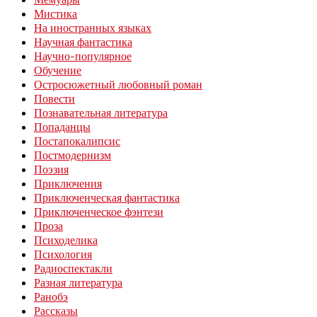
Мистика
На иностранных языках
Научная фантастика
Научно-популярное
Обучение
Остросюжетный любовный роман
Повести
Познавательная литература
Попаданцы
Постапокалипсис
Постмодернизм
Поэзия
Приключения
Приключенческая фантастика
Приключенческое фэнтези
Проза
Психоделика
Психология
Радиоспектакли
Разная литература
Ранобэ
Рассказы