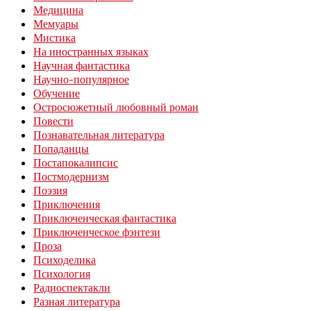
Медицина
Мемуары
Мистика
На иностранных языках
Научная фантастика
Научно-популярное
Обучение
Остросюжетный любовный роман
Повести
Познавательная литература
Попаданцы
Постапокалипсис
Постмодернизм
Поэзия
Приключения
Приключенческая фантастика
Приключенческое фэнтези
Проза
Психоделика
Психология
Радиоспектакли
Разная литература