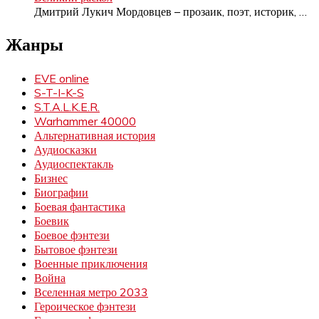
Дмитрий Лукич Мордовцев – прозаик, поэт, историк,
…
Жанры
EVE online
S-T-I-K-S
S.T.A.L.K.E.R.
Warhammer 40000
Альтернативная история
Аудиосказки
Аудиоспектакль
Бизнес
Биографии
Боевая фантастика
Боевик
Боевое фэнтези
Бытовое фэнтези
Военные приключения
Война
Вселенная метро 2033
Героическое фэнтези