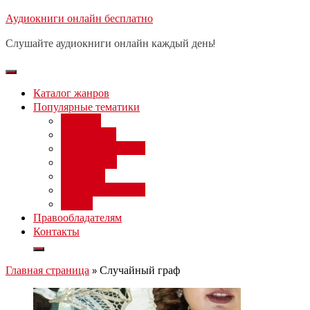
Перейти
Аудиокниги онлайн бесплатно
Бесплатный вебинар
: заработок
к
на нейросетях от 3000 рублей в
Записаться
Слушайте аудиокниги онлайн каждый день!
день
содержимому
Каталог жанров
Популярные тематики
Фэнтези
Попаданцы
Любовный роман
Фантастика
Детектив
Постапокалипсис
Ужасы
Правообладателям
Контакты
Главная страница
»
Случайный граф