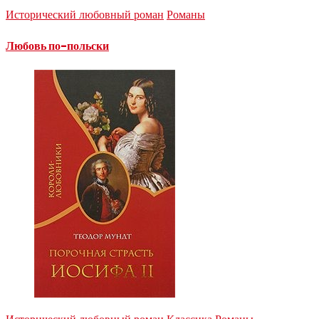
Исторический любовный роман
Романы
Любовь по-польски
Исторический любовный роман
Классика
Романы