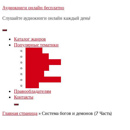
Перейти
Аудиокниги онлайн бесплатно
Бесплатный 
к
Слушайте аудиокниги онлайн каждый день!
содержимому
Каталог жанров
Популярные тематики
Фэнтези
Попаданцы
Любовный роман
Фантастика
Детектив
Постапокалипсис
Ужасы
Правообладателям
Контакты
Главная страница
»
Система богов и демонов (7 Часть)