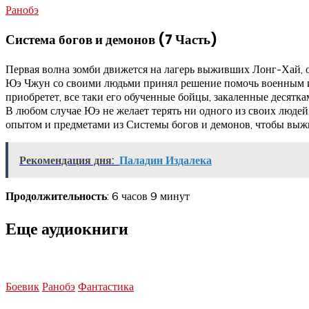
Ранобэ
Система богов и демонов (7 Часть)
Первая волна зомби движется на лагерь выживших Лонг-Хай, о
Юэ Чжун со своими людьми принял решение помочь военным и э
приобретет, все таки его обученные бойцы, закаленные десятка
В любом случае Юэ не желает терять ни одного из своих людей
опытом и предметами из Системы богов и демонов, чтобы выжи
Рекомендация дня:
Паладин Издалека
Продолжительность
: 6 часов 9 минут
Еще аудиокниги
Боевик
Ранобэ
Фантастика