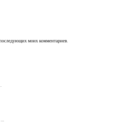
ля последующих моих комментариев.
…
в
…