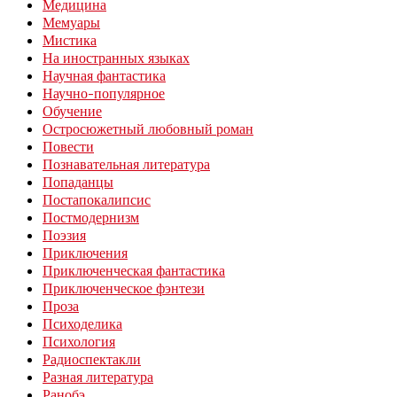
Медицина
Мемуары
Мистика
На иностранных языках
Научная фантастика
Научно-популярное
Обучение
Остросюжетный любовный роман
Повести
Познавательная литература
Попаданцы
Постапокалипсис
Постмодернизм
Поэзия
Приключения
Приключенческая фантастика
Приключенческое фэнтези
Проза
Психоделика
Психология
Радиоспектакли
Разная литература
Ранобэ