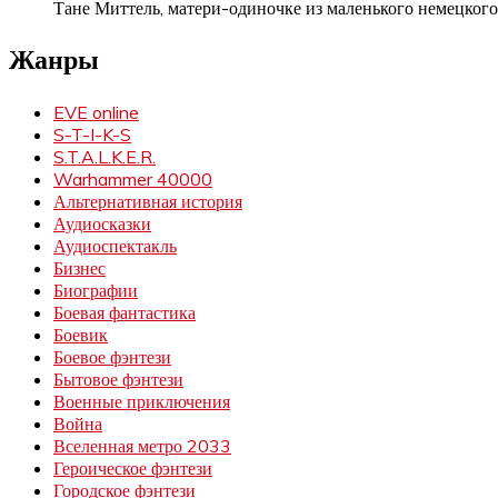
Тане Миттель, матери-одиночке из маленького немецког
Жанры
EVE online
S-T-I-K-S
S.T.A.L.K.E.R.
Warhammer 40000
Альтернативная история
Аудиосказки
Аудиоспектакль
Бизнес
Биографии
Боевая фантастика
Боевик
Боевое фэнтези
Бытовое фэнтези
Военные приключения
Война
Вселенная метро 2033
Героическое фэнтези
Городское фэнтези