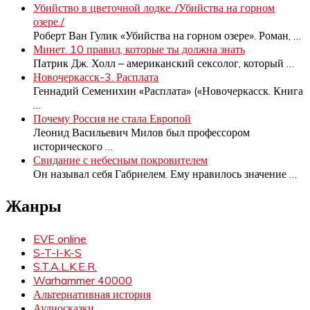
Убийство в цветочной лодке. /Убийства на горном
озере./
Роберт Ван Гулик «Убийства на горном озере». Роман,
…
Минет. 10 правил, которые ты должна знать
Патрик Дж. Холл – американский сексолог, который
…
Новочеркасск-3. Расплата
Геннадий Семенихин «Расплата» («Новочеркасск. Книга
…
Почему Россия не стала Европой
Леонид Васильевич Милов был профессором
исторического
…
Свидание с небесным покровителем
Он называл себя Габриелем. Ему нравилось значение
…
Жанры
EVE online
S-T-I-K-S
S.T.A.L.K.E.R.
Warhammer 40000
Альтернативная история
Аудиосказки