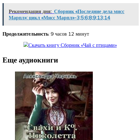
Рекомендация дня:
Сборник «Последние дела мисс
Марпл»: цикл «Мисс Марпл»-3;5;6;8;9;13;14
Продолжительность
: 9 часов 12 минут
Еще аудиокниги