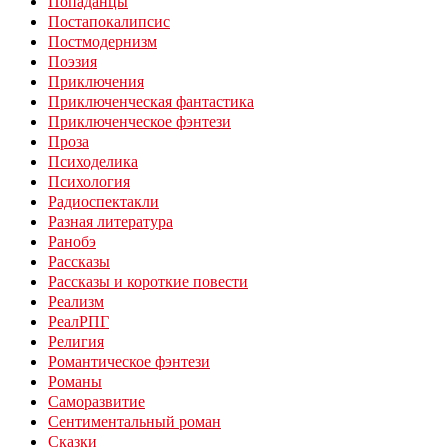
Попаданцы
Постапокалипсис
Постмодернизм
Поэзия
Приключения
Приключенческая фантастика
Приключенческое фэнтези
Проза
Психоделика
Психология
Радиоспектакли
Разная литература
Ранобэ
Рассказы
Рассказы и короткие повести
Реализм
РеалРПГ
Религия
Романтическое фэнтези
Романы
Саморазвитие
Сентиментальный роман
Сказки