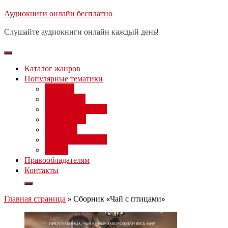
Перейти
Аудиокниги онлайн бесплатно
Бесплатный вебинар
: заработок
к
на нейросетях от 3000 рублей в
Записаться
Слушайте аудиокниги онлайн каждый день!
день
содержимому
Каталог жанров
Популярные тематики
Фэнтези
Попаданцы
Любовный роман
Фантастика
Детектив
Постапокалипсис
Ужасы
Правообладателям
Контакты
Главная страница
»
Сборник «Чай с птицами»