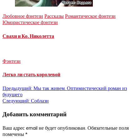
Любовное фэнтези
Рассказы
Романтическое фэнтези
Юмористическое фэнтези
Свахи и Ко. Николетта
Фэнтези
Легко ли стать королевой
Навигация
Предыдущий:
Мы так живем. Оптимистический роман из
будущего
по
Следующий:
Соблазн
записям
Добавить комментарий
Ваш адрес email не будет опубликован.
Обязательные поля
помечены
*