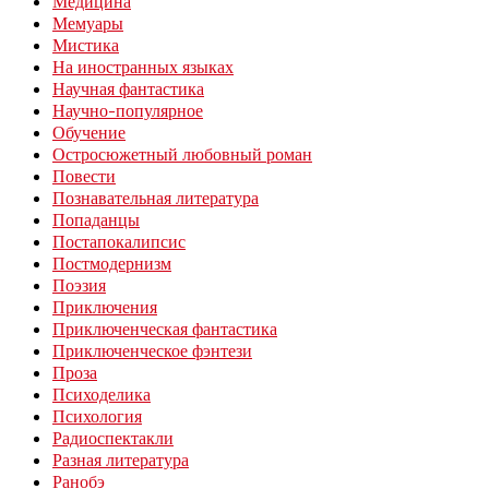
Медицина
Мемуары
Мистика
На иностранных языках
Научная фантастика
Научно-популярное
Обучение
Остросюжетный любовный роман
Повести
Познавательная литература
Попаданцы
Постапокалипсис
Постмодернизм
Поэзия
Приключения
Приключенческая фантастика
Приключенческое фэнтези
Проза
Психоделика
Психология
Радиоспектакли
Разная литература
Ранобэ