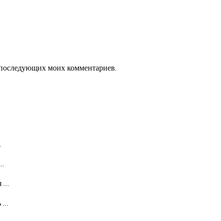
ля последующих моих комментариев.
…
…
я
…
ь
…