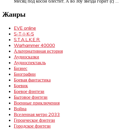
Месяц под косой блестит, А во лбу звезда горит (с)
…
Жанры
EVE online
S-T-I-K-S
S.T.A.L.K.E.R.
Warhammer 40000
Альтернативная история
Аудиосказки
Аудиоспектакль
Бизнес
Биографии
Боевая фантастика
Боевик
Боевое фэнтези
Бытовое фэнтези
Военные приключения
Война
Вселенная метро 2033
Героическое фэнтези
Городское фэнтези