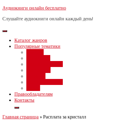
Перейти
Аудиокниги онлайн бесплатно
Бесплатный 
к
Слушайте аудиокниги онлайн каждый день!
содержимому
Каталог жанров
Популярные тематики
Фэнтези
Попаданцы
Любовный роман
Фантастика
Детектив
Постапокалипсис
Ужасы
Правообладателям
Контакты
Главная страница
»
Расплата за кристалл