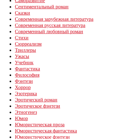
Саморазвитие
Сентиментальный роман
Сказки
Современная зарубежная литература
Современная русская литература
Современный любовный роман
Стихи
Сюрреализм
Триллеры
Ужасы
Учебник
Фантастика
Философия
Фэнтези
Хоррор
Эзотерика
Эротический роман
Эротическое фэнтези
Этногенез
Юмор
Юмористическая проза
Юмористическая фантастика
Юмористическое фэнтези