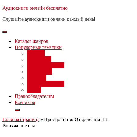
Перейти
Аудиокниги онлайн бесплатно
Бесплатный вебинар
: заработок
к
на нейросетях от 3000 рублей в
Записаться
Слушайте аудиокниги онлайн каждый день!
день
содержимому
Каталог жанров
Популярные тематики
Фэнтези
Попаданцы
Любовный роман
Фантастика
Детектив
Постапокалипсис
Ужасы
Правообладателям
Контакты
Главная страница
»
Пространство Откровения: 11.
Растяжение сна