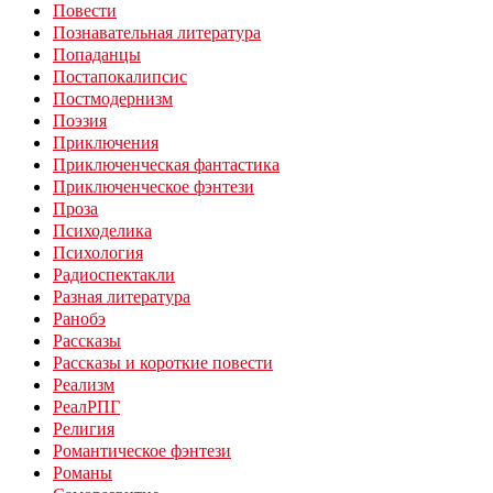
Повести
Познавательная литература
Попаданцы
Постапокалипсис
Постмодернизм
Поэзия
Приключения
Приключенческая фантастика
Приключенческое фэнтези
Проза
Психоделика
Психология
Радиоспектакли
Разная литература
Ранобэ
Рассказы
Рассказы и короткие повести
Реализм
РеалРПГ
Религия
Романтическое фэнтези
Романы