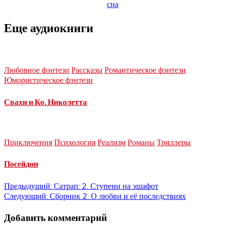
Еще аудиокниги
Любовное фэнтези
Рассказы
Романтическое фэнтези
Юмористическое фэнтези
Свахи и Ко. Николетта
Приключения
Психология
Реализм
Романы
Триллеры
Посейдон
Навигация
Предыдущий:
Сатрап: 2. Ступени на эшафот
Следующий:
Сборник 2: О любви и её последствиях
по
Добавить комментарий
записям