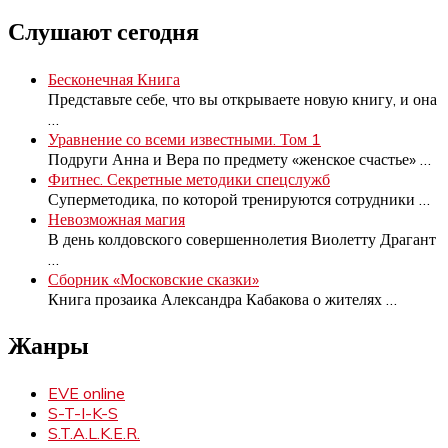
Слушают сегодня
Бесконечная Книга
Представьте себе, что вы открываете новую книгу, и она
…
Уравнение со всеми известными. Том 1
Подруги Анна и Вера по предмету «женское счастье»
…
Фитнес. Секретные методики спецслужб
Суперметодика, по которой тренируются сотрудники
…
Невозможная магия
В день колдовского совершеннолетия Виолетту Драгант
…
Сборник «Московские сказки»
Книга прозаика Александра Кабакова о жителях
…
Жанры
EVE online
S-T-I-K-S
S.T.A.L.K.E.R.