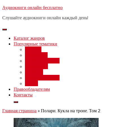
Перейти
Аудиокниги онлайн бесплатно
Бесплатный вебинар
: заработок
к
на нейросетях от 3000 рублей в
Записаться
Слушайте аудиокниги онлайн каждый день!
день
содержимому
Каталог жанров
Популярные тематики
Фэнтези
Попаданцы
Любовный роман
Фантастика
Детектив
Постапокалипсис
Ужасы
Правообладателям
Контакты
Главная страница
»
Полари. Кукла на троне. Том 2