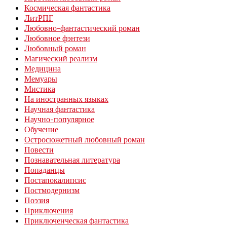
Космическая фантастика
ЛитРПГ
Любовно-фантастический роман
Любовное фэнтези
Любовный роман
Магический реализм
Медицина
Мемуары
Мистика
На иностранных языках
Научная фантастика
Научно-популярное
Обучение
Остросюжетный любовный роман
Повести
Познавательная литература
Попаданцы
Постапокалипсис
Постмодернизм
Поэзия
Приключения
Приключенческая фантастика