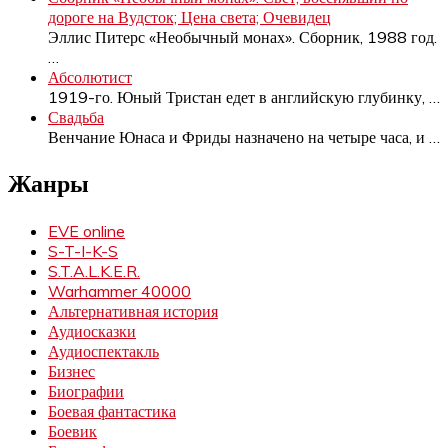
дороге на Вудсток; Цена света; Очевидец
Эллис Питерс «Необычный монах». Сборник, 1988 год.
…
Абсолютист
1919-го. Юный Тристан едет в английскую глубинку,
…
Свадьба
Венчание Юнаса и Фриды назначено на четыре часа, и
…
Жанры
EVE online
S-T-I-K-S
S.T.A.L.K.E.R.
Warhammer 40000
Альтернативная история
Аудиосказки
Аудиоспектакль
Бизнес
Биографии
Боевая фантастика
Боевик