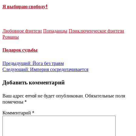
Я выбираю свободу!
Любовное фэнтези
Попаданцы
Приключенческое фэнтези
Романы
Подарок судьбы
Навигация
Предыдущий:
Йога без травм
Следующий:
Империя сосредотачивается
по
Добавить комментарий
записям
Ваш адрес email не будет опубликован.
Обязательные поля
помечены
*
Комментарий
*