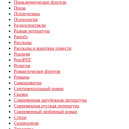
Приключенческое фэнтези
Проза
Психоделика
Психология
Радиоспектакли
Разная литература
Ранобэ
Рассказы
Рассказы и короткие повести
Реализм
РеалРПГ
Религия
Романтическое фэнтези
Романы
Саморазвитие
Сентиментальный роман
Сказки
Современная зарубежная литература
Современная русская литература
Современный любовный роман
Стихи
Сюрреализм
Триллеры