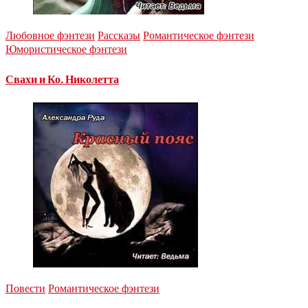
Любовное фэнтези
Рассказы
Романтическое фэнтези
Юмористическое фэнтези
Свахи и Ко. Николетта
Повести
Романтическое фэнтези