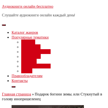
Перейти
Аудиокниги онлайн бесплатно
Бесплатный вебинар
: заработок
к
на нейросетях от 3000 рублей в
Записаться
Слушайте аудиокниги онлайн каждый день!
день
содержимому
Каталог жанров
Популярные тематики
Фэнтези
Попаданцы
Любовный роман
Фантастика
Детектив
Постапокалипсис
Ужасы
Правообладателям
Контакты
Главная страница
»
Подарок богини зимы, или Стукнутый в
голову инопришеленец