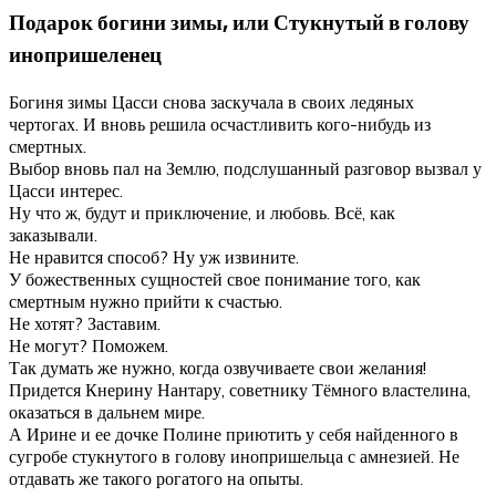
Подарок богини зимы, или Стукнутый в голову
инопришеленец
Богиня зимы Цасси снова заскучала в своих ледяных
чертогах. И вновь решила осчастливить кого-нибудь из
смертных.
Выбор вновь пал на Землю, подслушанный разговор вызвал у
Цасси интерес.
Ну что ж, будут и приключение, и любовь. Всё, как
заказывали.
Не нравится способ? Ну уж извините.
У божественных сущностей свое понимание того, как
смертным нужно прийти к счастью.
Не хотят? Заставим.
Не могут? Поможем.
Так думать же нужно, когда озвучиваете свои желания!
Придется Кнерину Нантару, советнику Тёмного властелина,
оказаться в дальнем мире.
А Ирине и ее дочке Полине приютить у себя найденного в
сугробе стукнутого в голову инопришельца с амнезией. Не
отдавать же такого рогатого на опыты.