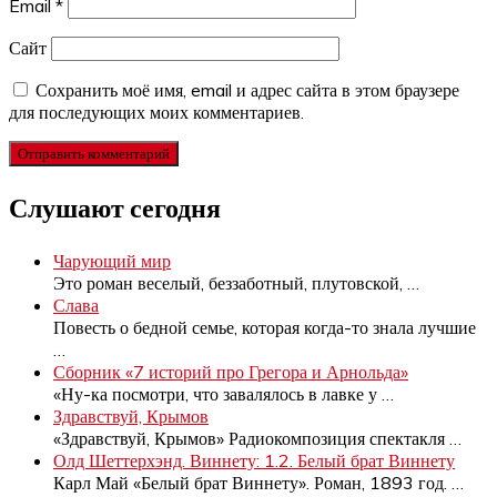
Email
*
Сайт
Сохранить моё имя, email и адрес сайта в этом браузере
для последующих моих комментариев.
Слушают сегодня
Чарующий мир
Это роман веселый, беззаботный, плутовской,
…
Слава
Повесть о бедной семье, которая когда-то знала лучшие
…
Сборник «7 историй про Грегора и Арнольда»
«Ну-ка посмотри, что завалялось в лавке у
…
Здравствуй, Крымов
«Здравствуй, Крымов» Радиокомпозиция спектакля
…
Олд Шеттерхэнд. Виннету: 1.2. Белый брат Виннету
Карл Май «Белый брат Виннету». Роман, 1893 год.
…