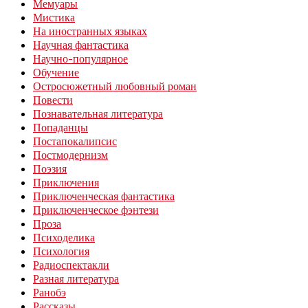
Мемуары
Мистика
На иностранных языках
Научная фантастика
Научно-популярное
Обучение
Остросюжетный любовный роман
Повести
Познавательная литература
Попаданцы
Постапокалипсис
Постмодернизм
Поэзия
Приключения
Приключенческая фантастика
Приключенческое фэнтези
Проза
Психоделика
Психология
Радиоспектакли
Разная литература
Ранобэ
Рассказы