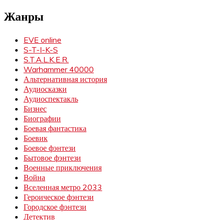
Жанры
EVE online
S-T-I-K-S
S.T.A.L.K.E.R.
Warhammer 40000
Альтернативная история
Аудиосказки
Аудиоспектакль
Бизнес
Биографии
Боевая фантастика
Боевик
Боевое фэнтези
Бытовое фэнтези
Военные приключения
Война
Вселенная метро 2033
Героическое фэнтези
Городское фэнтези
Детектив