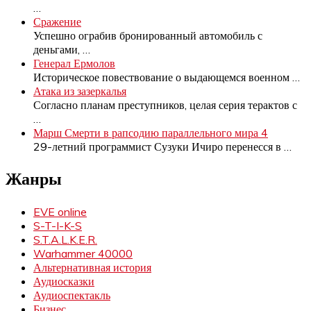
…
Сражение
Успешно ограбив бронированный автомобиль с
деньгами,
…
Генерал Ермолов
Историческое повествование о выдающемся военном
…
Атака из зазеркалья
Согласно планам преступников, целая серия терактов с
…
Марш Смерти в рапсодию параллельного мира 4
29-летний программист Сузуки Ичиро перенесся в
…
Жанры
EVE online
S-T-I-K-S
S.T.A.L.K.E.R.
Warhammer 40000
Альтернативная история
Аудиосказки
Аудиоспектакль
Бизнес