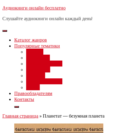
Перейти
Аудиокниги онлайн бесплатно
Бесплатный вебинар
: заработок
к
на нейросетях от 3000 рублей в
Записаться
Слушайте аудиокниги онлайн каждый день!
день
содержимому
Каталог жанров
Популярные тематики
Фэнтези
Попаданцы
Любовный роман
Фантастика
Детектив
Постапокалипсис
Ужасы
Правообладателям
Контакты
Главная страница
»
Планетат — безумная планета