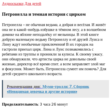
Аудиосказки
Для детей
Петронелла и темная история с цирком
Петронелла – не обычная ведьма, а добрая и весёлая. И живёт
она не в какой-нибудь избушке в тёмном лесу, а в волшебном
домике на яблоне неподалёку от мельницы. В этой книге
добрую маленькую ведьму Петронеллу и её друзей Луиса и
Лину ждут необычные приключения! В их городок на
гастроли приехал цирк. Лина и Луис познакомились с
ребятами из труппы и проникли за кулисы. К своему ужасу,
они обнаружили, что артисты цирка не довольны своей
жизнью, директор всё время спит, а всем заправляет злой маг
и фокусник. Может быть, Петронелла сумеет им помочь? Для
детей среднего школьного возраста.
Рекомендация дня:
Муми-тролли: 7. Сборник
«Невидимая девочка и другие истории»
Продолжительность
: 3 часа 26 минут