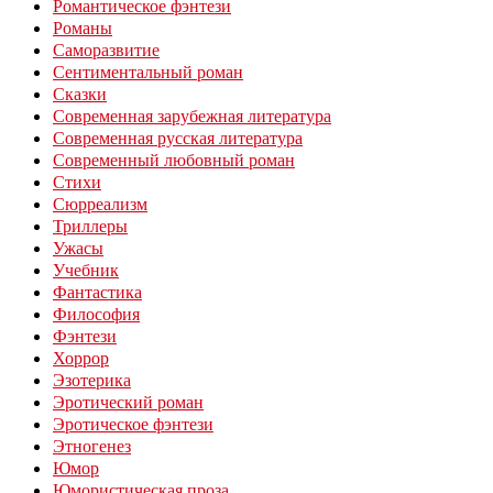
Романтическое фэнтези
Романы
Саморазвитие
Сентиментальный роман
Сказки
Современная зарубежная литература
Современная русская литература
Современный любовный роман
Стихи
Сюрреализм
Триллеры
Ужасы
Учебник
Фантастика
Философия
Фэнтези
Хоррор
Эзотерика
Эротический роман
Эротическое фэнтези
Этногенез
Юмор
Юмористическая проза