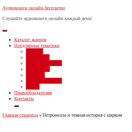
Перейти
Аудиокниги онлайн бесплатно
Бесплатный вебинар
: заработок
к
на нейросетях от 3000 рублей в
Записаться
Слушайте аудиокниги онлайн каждый день!
день
содержимому
Каталог жанров
Популярные тематики
Фэнтези
Попаданцы
Любовный роман
Фантастика
Детектив
Постапокалипсис
Ужасы
Правообладателям
Контакты
Главная страница
»
Петронелла и темная история с цирком