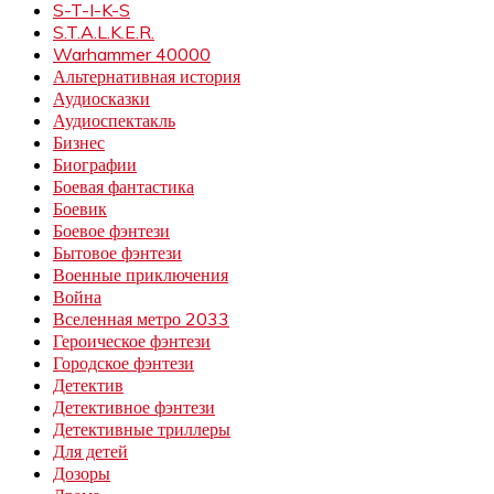
S-T-I-K-S
S.T.A.L.K.E.R.
Warhammer 40000
Альтернативная история
Аудиосказки
Аудиоспектакль
Бизнес
Биографии
Боевая фантастика
Боевик
Боевое фэнтези
Бытовое фэнтези
Военные приключения
Война
Вселенная метро 2033
Героическое фэнтези
Городское фэнтези
Детектив
Детективное фэнтези
Детективные триллеры
Для детей
Дозоры