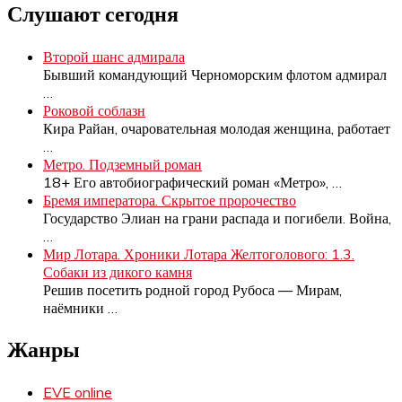
Слушают сегодня
Второй шанс адмирала
Бывший командующий Черноморским флотом адмирал
…
Роковой соблазн
Кира Райан, очаровательная молодая женщина, работает
…
Метро. Подземный роман
18+ Его автобиографический роман «Метро»,
…
Бремя императора. Скрытое пророчество
Государство Элиан на грани распада и погибели. Война,
…
Мир Лотара. Хроники Лотара Желтоголового: 1.3.
Собаки из дикого камня
Решив посетить родной город Рубоса — Мирам,
наёмники
…
Жанры
EVE online