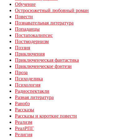
Обучение
Остросюжетный любовный роман
Повести
Познавательная литература
Попаданцы
Постапокалипсис
Постмодернизм
Поэзия
Приключения
Приключенческая фантастика
Приключенческое фэнтези
Проза
Психоделика
Психология
Радиоспектакли
Разная литература
Ранобэ
Рассказы
Рассказы и короткие повести
Реализм
РеалРПГ
Религия