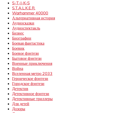
S-T-I-K-S
S.T.A.L.K.E.R.
Warhammer 40000
Альтернативная история
Аудиосказки
Аудиоспектакль
Бизнес
Биографии
Боевая фантастика
Боевик
Боевое фэнтези
Бытовое фэнтези
Военные приключения
Война
Вселенная метро 2033
Героическое фэнтези
Городское фэнтези
Детектив
Детективное фэнтези
Детективные триллеры
Для детей
Дозоры