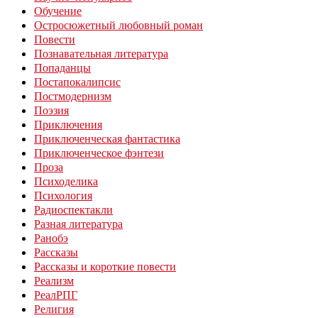
Обучение
Остросюжетный любовный роман
Повести
Познавательная литература
Попаданцы
Постапокалипсис
Постмодернизм
Поэзия
Приключения
Приключенческая фантастика
Приключенческое фэнтези
Проза
Психоделика
Психология
Радиоспектакли
Разная литература
Ранобэ
Рассказы
Рассказы и короткие повести
Реализм
РеалРПГ
Религия