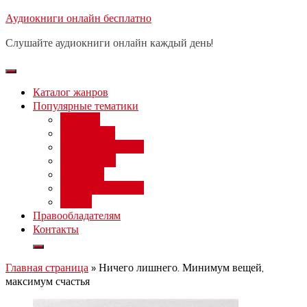
Перейти
Аудиокниги онлайн бесплатно
Бесплатный вебинар
: заработок
к
на нейросетях от 3000 рублей в
Записаться
Слушайте аудиокниги онлайн каждый день!
день
содержимому
Каталог жанров
Популярные тематики
Фэнтези
Попаданцы
Любовный роман
Фантастика
Детектив
Постапокалипсис
Ужасы
Правообладателям
Контакты
Главная страница
»
Ничего лишнего. Минимум вещей,
максимум счастья