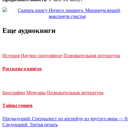
Еще аудиокниги
История
Научно-популярное
Познавательная литература
Рассказы о книгах
Биографии
Мемуары
Познавательная литература
Тайны гениев
Навигация
Предыдущий:
Специалист по апгрейду из другого мира — 6
Следующий:
Третья печать
по