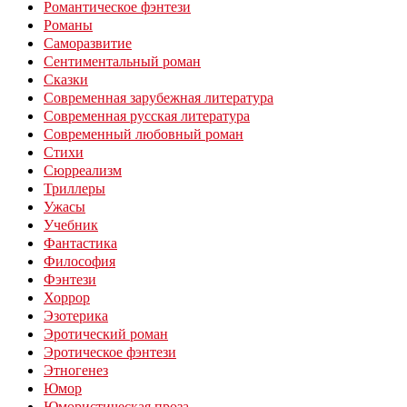
Романтическое фэнтези
Романы
Саморазвитие
Сентиментальный роман
Сказки
Современная зарубежная литература
Современная русская литература
Современный любовный роман
Стихи
Сюрреализм
Триллеры
Ужасы
Учебник
Фантастика
Философия
Фэнтези
Хоррор
Эзотерика
Эротический роман
Эротическое фэнтези
Этногенез
Юмор
Юмористическая проза