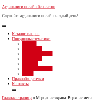
Перейти
Аудиокниги онлайн бесплатно
Бесплатный 
к
Слушайте аудиокниги онлайн каждый день!
содержимому
Каталог жанров
Популярные тематики
Фэнтези
Попаданцы
Любовный роман
Фантастика
Детектив
Постапокалипсис
Ужасы
Правообладателям
Контакты
Главная страница
»
Мерцание экрана: Верхние меги