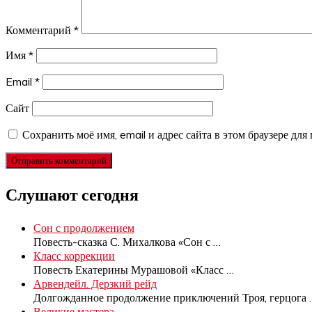
Комментарий
*
Имя
*
Email
*
Сайт
Сохранить моё имя, email и адрес сайта в этом браузере д
Слушают сегодня
Сон с продолжением
Повесть-сказка С. Михалкова «Сон с
…
Класс коррекции
Повесть Екатерины Мурашовой «Класс
…
Арвендейл. Дерзкий рейд
Долгожданное продолжение приключений Троя, герцога
Великие мастера