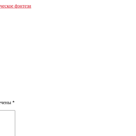
еское фэнтези
мечены
*