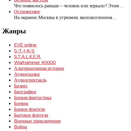
Что появилось раньше – человек или зеркало? Этим
…
Островитяне
На окраине Москвы в угрюмом, малозаселенном
…
Жанры
EVE online
S-T-I-K-S
S.T.A.L.K.E.R.
Warhammer 40000
Альтернативная история
Аудиосказки
Аудиоспектакль
Бизнес
Биографии
Боевая фантастика
Боевик
Боевое фэнтези
Бытовое фэнтези
Военные приключения
Война