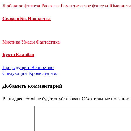
Любовное фэнтези
Рассказы
Романтическое фэнтези
Юмористич
Свахи и Ко. Николетта
Мистика
Ужасы
Фантастика
Бухта Калибан
Навигация
Предыдущий:
Вечное зло
Следующий:
Кровь лёд и ад
по
Добавить комментарий
записям
Ваш адрес email не будет опубликован.
Обязательные поля по