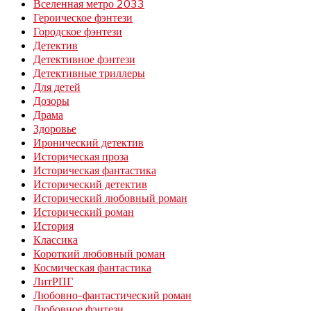
Вселенная метро 2033
Героическое фэнтези
Городское фэнтези
Детектив
Детективное фэнтези
Детективные триллеры
Для детей
Дозоры
Драма
Здоровье
Иронический детектив
Историческая проза
Историческая фантастика
Исторический детектив
Исторический любовный роман
Исторический роман
История
Классика
Короткий любовный роман
Космическая фантастика
ЛитРПГ
Любовно-фантастический роман
Любовное фэнтези