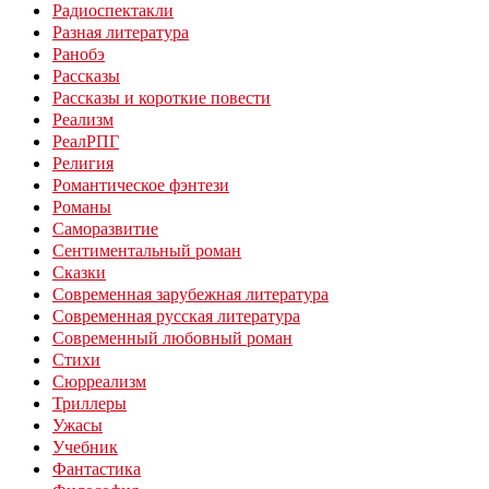
Радиоспектакли
Разная литература
Ранобэ
Рассказы
Рассказы и короткие повести
Реализм
РеалРПГ
Религия
Романтическое фэнтези
Романы
Саморазвитие
Сентиментальный роман
Сказки
Современная зарубежная литература
Современная русская литература
Современный любовный роман
Стихи
Сюрреализм
Триллеры
Ужасы
Учебник
Фантастика