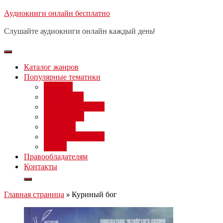
Перейти
Аудиокниги онлайн бесплатно
Бесплатный вебинар
: заработок
к
на нейросетях от 3000 рублей в
Записаться
Слушайте аудиокниги онлайн каждый день!
день
содержимому
Каталог жанров
Популярные тематики
Фэнтези
Попаданцы
Любовный роман
Фантастика
Детектив
Постапокалипсис
Ужасы
Правообладателям
Контакты
Главная страница
»
Куриный бог