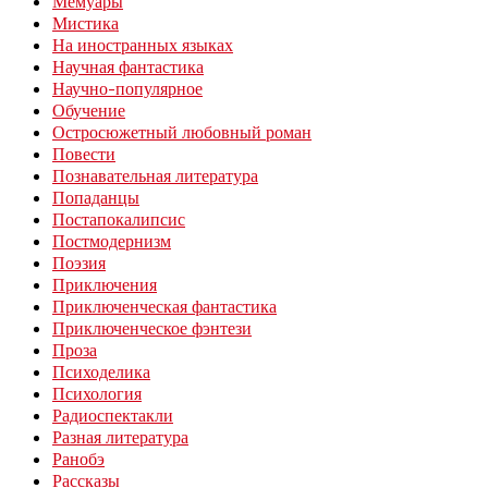
Мемуары
Мистика
На иностранных языках
Научная фантастика
Научно-популярное
Обучение
Остросюжетный любовный роман
Повести
Познавательная литература
Попаданцы
Постапокалипсис
Постмодернизм
Поэзия
Приключения
Приключенческая фантастика
Приключенческое фэнтези
Проза
Психоделика
Психология
Радиоспектакли
Разная литература
Ранобэ
Рассказы