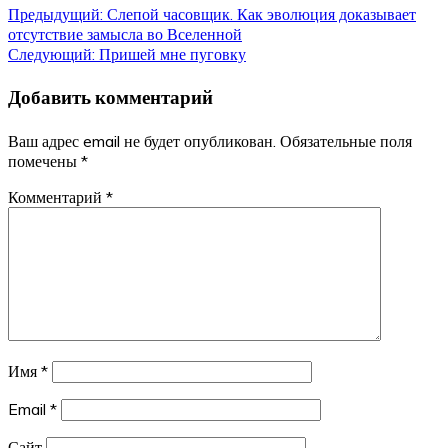
Навигация
Предыдущий:
Слепой часовщик. Как эволюция доказывает
отсутствие замысла во Вселенной
по
Следующий:
Пришей мне пуговку
записям
Добавить комментарий
Ваш адрес email не будет опубликован.
Обязательные поля
помечены
*
Комментарий
*
Имя
*
Email
*
Сайт