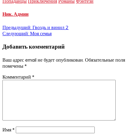
Попаданцы
Приключения
Романы
Фэнтези
Ник. Админ
Навигация
Предыдущий:
Гвоздь и винил 2
Следующий:
Моя семья
по
Добавить комментарий
записям
Ваш адрес email не будет опубликован.
Обязательные поля
помечены
*
Комментарий
*
Имя
*