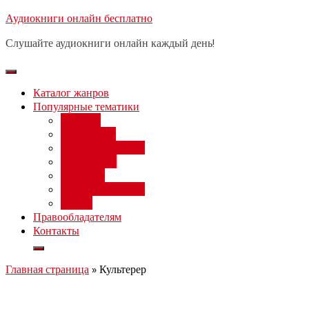
Перейти
Аудиокниги онлайн бесплатно
Бесплатный вебинар
: заработок
к
на нейросетях от 3000 рублей в
Записаться
Слушайте аудиокниги онлайн каждый день!
день
содержимому
Каталог жанров
Популярные тематики
Фэнтези
Попаданцы
Любовный роман
Фантастика
Детектив
Постапокалипсис
Ужасы
Правообладателям
Контакты
Главная страница
»
Культерер