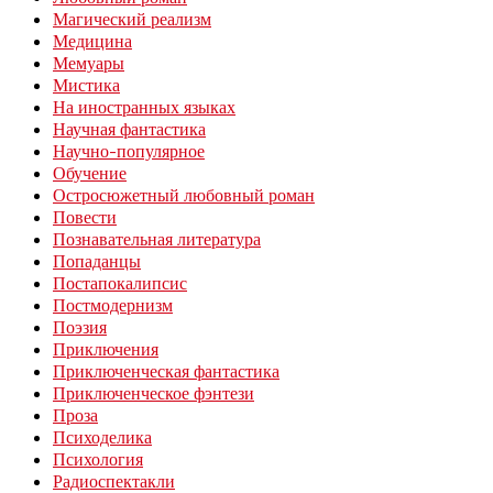
Магический реализм
Медицина
Мемуары
Мистика
На иностранных языках
Научная фантастика
Научно-популярное
Обучение
Остросюжетный любовный роман
Повести
Познавательная литература
Попаданцы
Постапокалипсис
Постмодернизм
Поэзия
Приключения
Приключенческая фантастика
Приключенческое фэнтези
Проза
Психоделика
Психология
Радиоспектакли