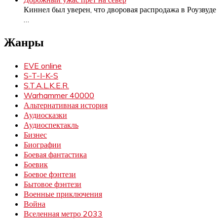
Киннел был уверен, что дворовая распродажа в Роузвуде
…
Жанры
EVE online
S-T-I-K-S
S.T.A.L.K.E.R.
Warhammer 40000
Альтернативная история
Аудиосказки
Аудиоспектакль
Бизнес
Биографии
Боевая фантастика
Боевик
Боевое фэнтези
Бытовое фэнтези
Военные приключения
Война
Вселенная метро 2033