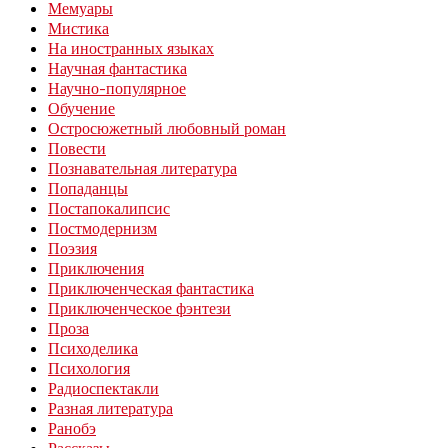
Мемуары
Мистика
На иностранных языках
Научная фантастика
Научно-популярное
Обучение
Остросюжетный любовный роман
Повести
Познавательная литература
Попаданцы
Постапокалипсис
Постмодернизм
Поэзия
Приключения
Приключенческая фантастика
Приключенческое фэнтези
Проза
Психоделика
Психология
Радиоспектакли
Разная литература
Ранобэ