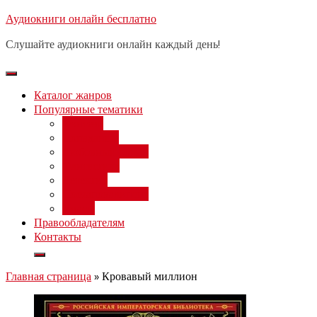
Перейти
Аудиокниги онлайн бесплатно
Бесплатный вебинар
: заработок
к
на нейросетях от 3000 рублей в
Записаться
Слушайте аудиокниги онлайн каждый день!
день
содержимому
Каталог жанров
Популярные тематики
Фэнтези
Попаданцы
Любовный роман
Фантастика
Детектив
Постапокалипсис
Ужасы
Правообладателям
Контакты
Главная страница
»
Кровавый миллион