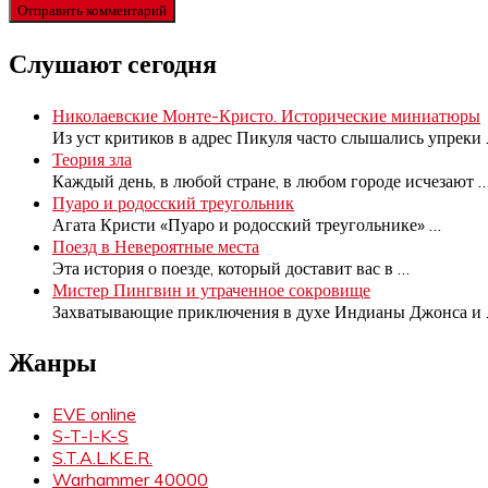
Слушают сегодня
Николаевские Монте-Кристо. Исторические миниатюры
Из уст критиков в адрес Пикуля часто слышались упреки
Теория зла
Каждый день, в любой стране, в любом городе исчезают
Пуаро и родосский треугольник
Агата Кристи «Пуаро и родосский треугольнике»
…
Поезд в Невероятные места
Эта история о поезде, который доставит вас в
…
Мистер Пингвин и утраченное сокровище
Захватывающие приключения в духе Индианы Джонса и
Жанры
EVE online
S-T-I-K-S
S.T.A.L.K.E.R.
Warhammer 40000