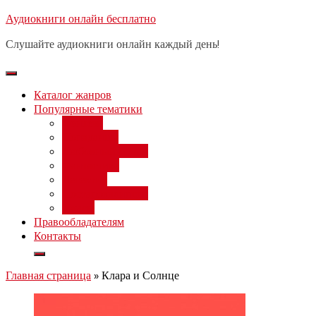
Перейти
Аудиокниги онлайн бесплатно
Бесплатный 
к
Слушайте аудиокниги онлайн каждый день!
содержимому
Каталог жанров
Популярные тематики
Фэнтези
Попаданцы
Любовный роман
Фантастика
Детектив
Постапокалипсис
Ужасы
Правообладателям
Контакты
Главная страница
»
Клара и Солнце