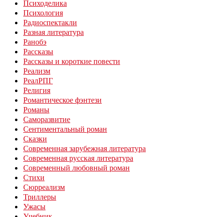
Психоделика
Психология
Радиоспектакли
Разная литература
Ранобэ
Рассказы
Рассказы и короткие повести
Реализм
РеалРПГ
Религия
Романтическое фэнтези
Романы
Саморазвитие
Сентиментальный роман
Сказки
Современная зарубежная литература
Современная русская литература
Современный любовный роман
Стихи
Сюрреализм
Триллеры
Ужасы
Учебник