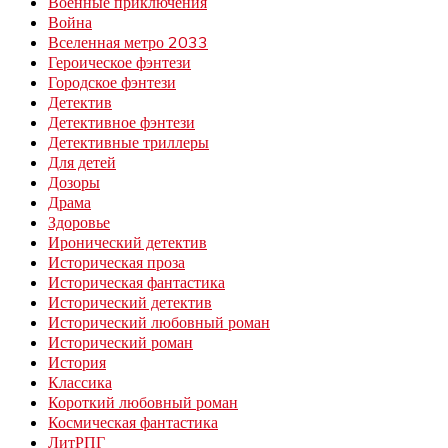
Военные приключения
Война
Вселенная метро 2033
Героическое фэнтези
Городское фэнтези
Детектив
Детективное фэнтези
Детективные триллеры
Для детей
Дозоры
Драма
Здоровье
Иронический детектив
Историческая проза
Историческая фантастика
Исторический детектив
Исторический любовный роман
Исторический роман
История
Классика
Короткий любовный роман
Космическая фантастика
ЛитРПГ