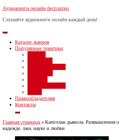
Перейти
Аудиокниги онлайн бесплатно
Бесплатный вебинар
: заработок
к
на нейросетях от 3000 рублей в
Записаться
Слушайте аудиокниги онлайн каждый день!
день
содержимому
Каталог жанров
Популярные тематики
Фэнтези
Попаданцы
Любовный роман
Фантастика
Детектив
Постапокалипсис
Ужасы
Правообладателям
Контакты
Главная страница
»
Капеллан дьявола. Размышления о
надежде, лжи, науке и любви