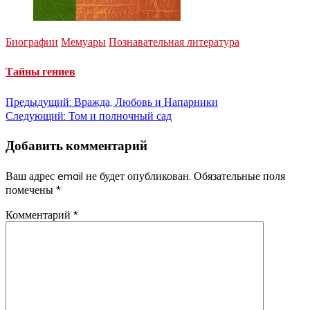
Биографии
Мемуары
Познавательная литература
Тайны гениев
Навигация
Предыдущий:
Вражда, Любовь и Напарники
Следующий:
Том и полночный сад
по
Добавить комментарий
записям
Ваш адрес email не будет опубликован.
Обязательные поля
помечены
*
Комментарий
*