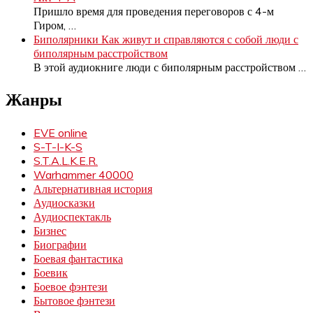
Пришло время для проведения переговоров с 4-м
Гиром,
…
Биполярники Как живут и справляются с собой люди с
биполярным расстройством
В этой аудиокниге люди с биполярным расстройством
…
Жанры
EVE online
S-T-I-K-S
S.T.A.L.K.E.R.
Warhammer 40000
Альтернативная история
Аудиосказки
Аудиоспектакль
Бизнес
Биографии
Боевая фантастика
Боевик
Боевое фэнтези
Бытовое фэнтези