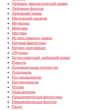
Любовно-фантастический роман
Любовное фэнтези
Любовный роман
Магический реализм
Медицина
Мемуары
Мистика
На иностранных языках
Научная фантастика
Научно-популярное
Обучение
Остросюжетный любовный роман
Повести
Познавательная литература
Попаданцы
Постапокалипсис
Постмодернизм
Поэзия
Приключения
Приключенческая фантастика
Приключенческое фэнтези
Проза