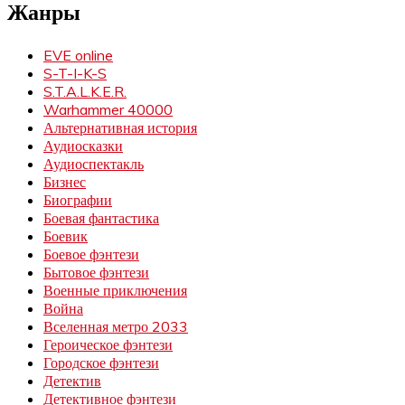
Жанры
EVE online
S-T-I-K-S
S.T.A.L.K.E.R.
Warhammer 40000
Альтернативная история
Аудиосказки
Аудиоспектакль
Бизнес
Биографии
Боевая фантастика
Боевик
Боевое фэнтези
Бытовое фэнтези
Военные приключения
Война
Вселенная метро 2033
Героическое фэнтези
Городское фэнтези
Детектив
Детективное фэнтези