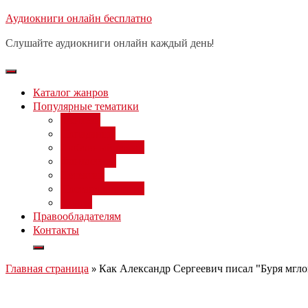
Перейти
Аудиокниги онлайн бесплатно
Бесплатный 
к
Слушайте аудиокниги онлайн каждый день!
содержимому
Каталог жанров
Популярные тематики
Фэнтези
Попаданцы
Любовный роман
Фантастика
Детектив
Постапокалипсис
Ужасы
Правообладателям
Контакты
Главная страница
»
Как Александр Сергеевич писал "Буря мгло