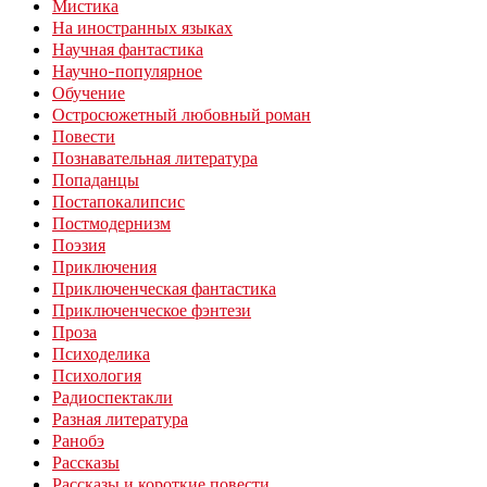
Мистика
На иностранных языках
Научная фантастика
Научно-популярное
Обучение
Остросюжетный любовный роман
Повести
Познавательная литература
Попаданцы
Постапокалипсис
Постмодернизм
Поэзия
Приключения
Приключенческая фантастика
Приключенческое фэнтези
Проза
Психоделика
Психология
Радиоспектакли
Разная литература
Ранобэ
Рассказы
Рассказы и короткие повести