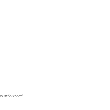
вебинар
: заработок на нейросетях от 3000 рублей в день
ю небо кроет"