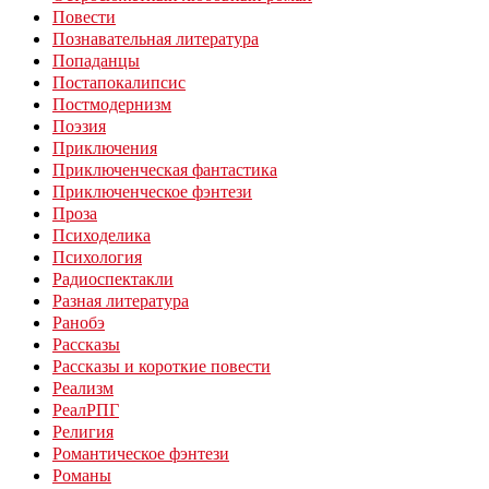
Повести
Познавательная литература
Попаданцы
Постапокалипсис
Постмодернизм
Поэзия
Приключения
Приключенческая фантастика
Приключенческое фэнтези
Проза
Психоделика
Психология
Радиоспектакли
Разная литература
Ранобэ
Рассказы
Рассказы и короткие повести
Реализм
РеалРПГ
Религия
Романтическое фэнтези
Романы