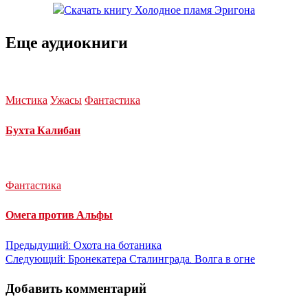
Еще аудиокниги
Мистика
Ужасы
Фантастика
Бухта Калибан
Фантастика
Омега против Альфы
Навигация
Предыдущий:
Охота на ботаника
Следующий:
Бронекатера Сталинграда. Волга в огне
по
Добавить комментарий
записям