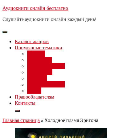
Перейти
Аудиокниги онлайн бесплатно
Бесплатный вебинар
: заработок
к
на нейросетях от 3000 рублей в
Записаться
Слушайте аудиокниги онлайн каждый день!
день
содержимому
Каталог жанров
Популярные тематики
Фэнтези
Попаданцы
Любовный роман
Фантастика
Детектив
Постапокалипсис
Ужасы
Правообладателям
Контакты
Главная страница
»
Холодное пламя Эригона