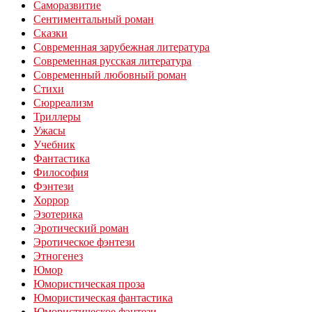
Саморазвитие
Сентиментальный роман
Сказки
Современная зарубежная литература
Современная русская литература
Современный любовный роман
Стихи
Сюрреализм
Триллеры
Ужасы
Учебник
Фантастика
Философия
Фэнтези
Хоррор
Эзотерика
Эротический роман
Эротическое фэнтези
Этногенез
Юмор
Юмористическая проза
Юмористическая фантастика
Юмористическое фэнтези