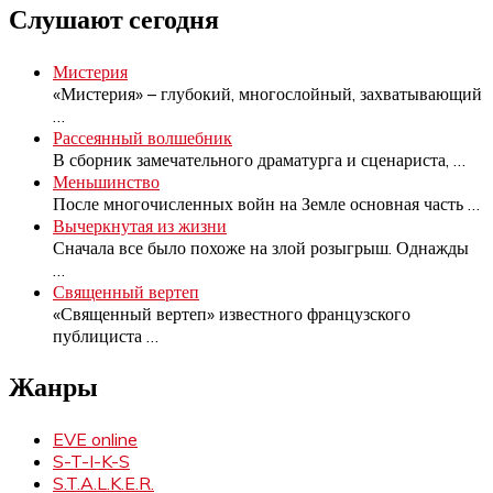
Слушают сегодня
Мистерия
«Мистерия» – глубокий, многослойный, захватывающий
…
Рассеянный волшебник
В сборник замечательного драматурга и сценариста,
…
Меньшинство
После многочисленных войн на Земле основная часть
…
Вычеркнутая из жизни
Сначала все было похоже на злой розыгрыш. Однажды
…
Священный вертеп
«Священный вертеп» известного французского
публициста
…
Жанры
EVE online
S-T-I-K-S
S.T.A.L.K.E.R.