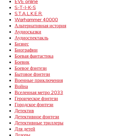
EVE online
S-T-I-K-S
S.T.A.L.K.E.R.
Warhammer 40000
Альтернативная история
Аудиосказки
Аудиоспектакль
Бизнес
Биографии
Боевая фантастика
Боевик
Боевое фэнтези
Бытовое фэнтези
Военные приключения
Война
Вселенная метро 2033
Героическое фэнтези
Городское фэнтези
Детектив
Детективное фэнтези
Детективные триллеры
Для детей
Дозоры