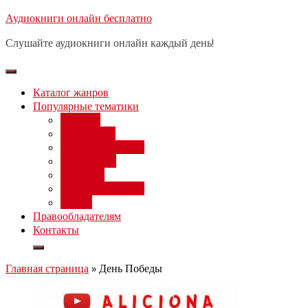
Перейти
Аудиокниги онлайн бесплатно
Бесплатный вебинар
: заработок
к
на нейросетях от 3000 рублей в
Записаться
Слушайте аудиокниги онлайн каждый день!
день
содержимому
Каталог жанров
Популярные тематики
Фэнтези
Попаданцы
Любовный роман
Фантастика
Детектив
Постапокалипсис
Ужасы
Правообладателям
Контакты
Главная страница
»
День Победы