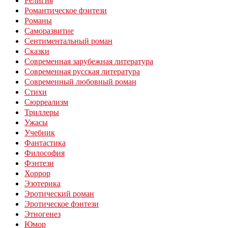
Религия
Романтическое фэнтези
Романы
Саморазвитие
Сентиментальный роман
Сказки
Современная зарубежная литература
Современная русская литература
Современный любовный роман
Стихи
Сюрреализм
Триллеры
Ужасы
Учебник
Фантастика
Философия
Фэнтези
Хоррор
Эзотерика
Эротический роман
Эротическое фэнтези
Этногенез
Юмор