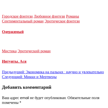
Городское фэнтези
Любовное фэнтези
Романы
Сентиментальный роман
Эротическое фэнтези
Одержимый
Мистика
Эротический роман
Интуиты. Ася
Навигация
Предыдущий:
Экономика на пальцах : научно и увлекательно
Следующий:
Микки и Мертвецы
по
Добавить комментарий
записям
Ваш адрес email не будет опубликован.
Обязательные поля
помечены
*