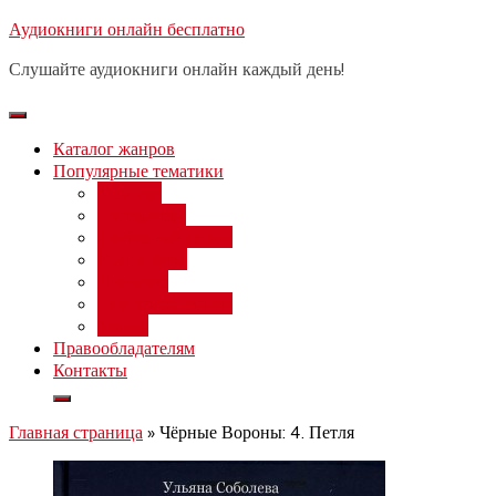
Перейти
Аудиокниги онлайн бесплатно
Бесплатный вебинар
: заработок
к
на нейросетях от 3000 рублей в
Записаться
Слушайте аудиокниги онлайн каждый день!
день
содержимому
Каталог жанров
Популярные тематики
Фэнтези
Попаданцы
Любовный роман
Фантастика
Детектив
Постапокалипсис
Ужасы
Правообладателям
Контакты
Главная страница
»
Чёрные Вороны: 4. Петля