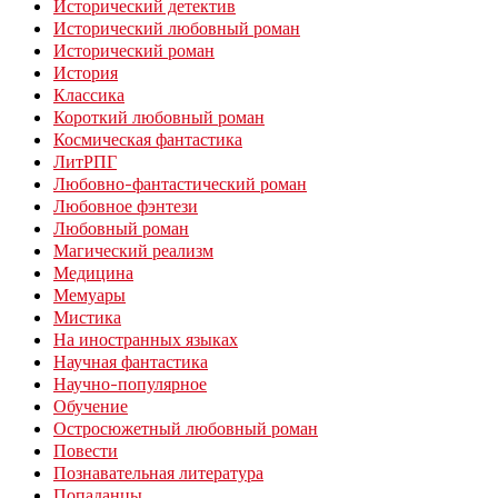
Исторический детектив
Исторический любовный роман
Исторический роман
История
Классика
Короткий любовный роман
Космическая фантастика
ЛитРПГ
Любовно-фантастический роман
Любовное фэнтези
Любовный роман
Магический реализм
Медицина
Мемуары
Мистика
На иностранных языках
Научная фантастика
Научно-популярное
Обучение
Остросюжетный любовный роман
Повести
Познавательная литература
Попаданцы