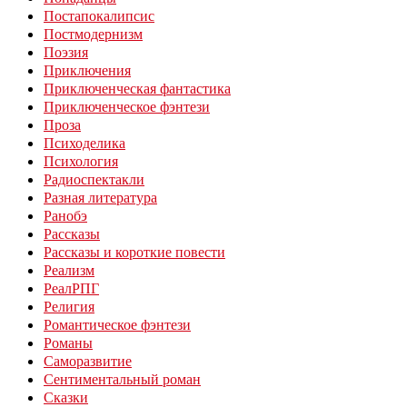
Постапокалипсис
Постмодернизм
Поэзия
Приключения
Приключенческая фантастика
Приключенческое фэнтези
Проза
Психоделика
Психология
Радиоспектакли
Разная литература
Ранобэ
Рассказы
Рассказы и короткие повести
Реализм
РеалРПГ
Религия
Романтическое фэнтези
Романы
Саморазвитие
Сентиментальный роман
Сказки