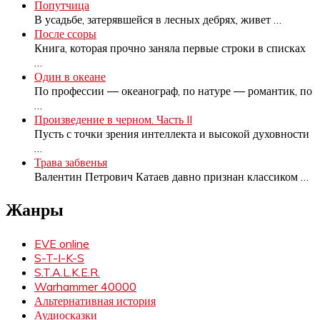
Попутчица
В усадьбе, затерявшейся в лесных дебрях, живет
…
После ссоры
Книга, которая прочно заняла первые строки в списках
…
Один в океане
По профессии — океанограф, по натуре — романтик, по
…
Произведение в черном. Часть II
Пусть с точки зрения интеллекта и высокой духовности
…
Трава забвенья
Валентин Петрович Катаев давно признан классиком
…
Жанры
EVE online
S-T-I-K-S
S.T.A.L.K.E.R.
Warhammer 40000
Альтернативная история
Аудиосказки