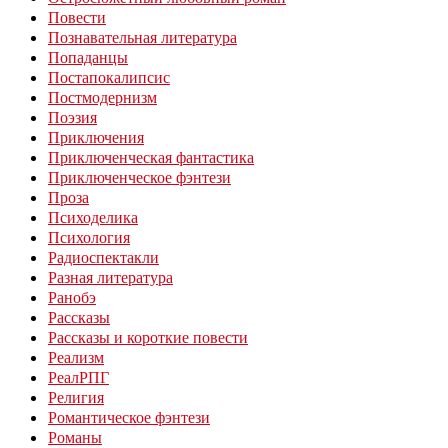
Повести
Познавательная литература
Попаданцы
Постапокалипсис
Постмодернизм
Поэзия
Приключения
Приключенческая фантастика
Приключенческое фэнтези
Проза
Психоделика
Психология
Радиоспектакли
Разная литература
Ранобэ
Рассказы
Рассказы и короткие повести
Реализм
РеалРПГ
Религия
Романтическое фэнтези
Романы