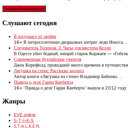
Слушают сегодня
В полушаге от любви
16+ В хитросплетении дворцовых интриг леди Инесса
…
Следователь Тихонов: 3. Часы для мистера Келли
В Одессе убит бедный, нищий старик Коржаев — «Гобсек
Современные буддийские учителя
Джек Корнфилд, проведший много времени в путешеств
Лягушка на стене. Рассказы зоолога
Автор книги «Лягушка на стене» Владимир Бабенко,
…
Правда о деле Гарри Квеберта
16+ “Правда о деле Гарри Квеберта” вышла в 2012 году
Жанры
EVE online
S-T-I-K-S
S.T.A.L.K.E.R.