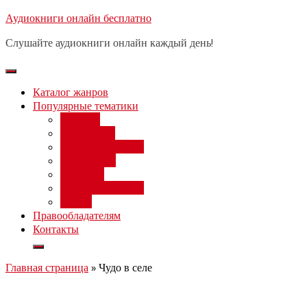
Перейти
Аудиокниги онлайн бесплатно
Бесплатный 
к
Слушайте аудиокниги онлайн каждый день!
содержимому
Каталог жанров
Популярные тематики
Фэнтези
Попаданцы
Любовный роман
Фантастика
Детектив
Постапокалипсис
Ужасы
Правообладателям
Контакты
Главная страница
»
Чудо в селе