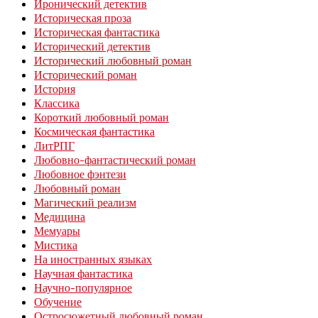
Иронический детектив
Историческая проза
Историческая фантастика
Исторический детектив
Исторический любовный роман
Исторический роман
История
Классика
Короткий любовный роман
Космическая фантастика
ЛитРПГ
Любовно-фантастический роман
Любовное фэнтези
Любовный роман
Магический реализм
Медицина
Мемуары
Мистика
На иностранных языках
Научная фантастика
Научно-популярное
Обучение
Остросюжетный любовный роман