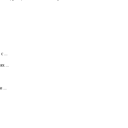
 с
…
иях
…
 и
…