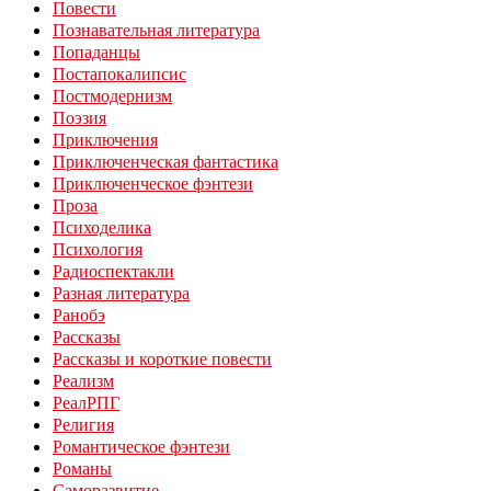
Повести
Познавательная литература
Попаданцы
Постапокалипсис
Постмодернизм
Поэзия
Приключения
Приключенческая фантастика
Приключенческое фэнтези
Проза
Психоделика
Психология
Радиоспектакли
Разная литература
Ранобэ
Рассказы
Рассказы и короткие повести
Реализм
РеалРПГ
Религия
Романтическое фэнтези
Романы
Саморазвитие