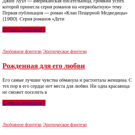
Джин Ауэл — американская писательница, громкий успех
которой принесла серия романов на «первобытную» тему.
Первая публикация — роман «Клан Пещерной Медведицы»
(1980). Серия романов «Дети
Слушать аудиокнигу
Любовное фэнтези
Эротическое фэнтези
Рожденная для его любви
Его самые лучшие чувства обманула и растоптала женщина. С
тех пор в его сердце нет места для любви. Ни одна красавица
не сможет поселить в
Слушать аудиокнигу
Любовное фэнтези
Эротическое фэнтези