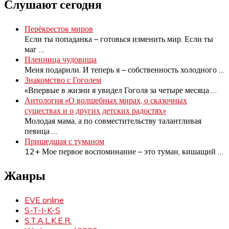
записей
Слушают сегодня
Перёкресток миров
Если ты попаданка – готовься изменить мир. Если ты
маг
…
Пленница чудовища
Меня подарили. И теперь я – собственность холодного
…
Знакомство с Гоголем
«Впервые в жизни я увидел Гоголя за четыре месяца
…
Антология «О волшебных мирах, о сказочных
существах и о других детских радостях»
Молодая мама, а по совместительству талантливая
певица
…
Пришедшая с туманом
12+ Мое первое воспоминание – это туман, кишащий
…
Жанры
EVE online
S-T-I-K-S
S.T.A.L.K.E.R.