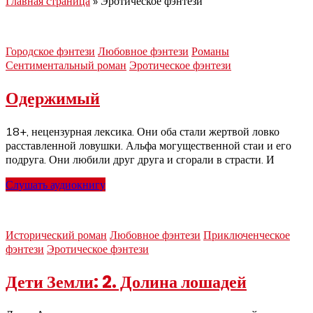
Главная страница
»
Эротическое фэнтези
Городское фэнтези
Любовное фэнтези
Романы
Сентиментальный роман
Эротическое фэнтези
Одержимый
18+, нецензурная лексика. Они оба стали жертвой ловко
расставленной ловушки. Альфа могущественной стаи и его
подруга. Они любили друг друга и сгорали в страсти. И
Слушать аудиокнигу
Исторический роман
Любовное фэнтези
Приключенческое
фэнтези
Эротическое фэнтези
Дети Земли: 2. Долина лошадей