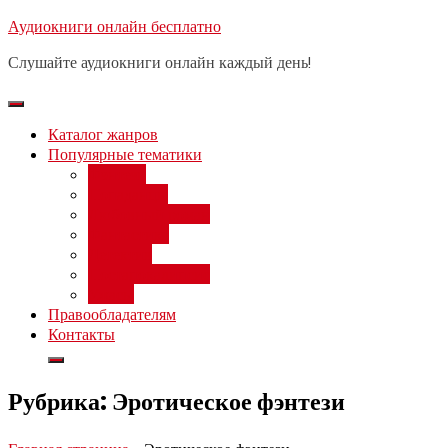
Перейти
Аудиокниги онлайн бесплатно
Бесплатный вебинар
: заработок
к
на нейросетях от 3000 рублей в
Записаться
Слушайте аудиокниги онлайн каждый день!
день
содержимому
Каталог жанров
Популярные тематики
Фэнтези
Попаданцы
Любовный роман
Фантастика
Детектив
Постапокалипсис
Ужасы
Правообладателям
Контакты
Рубрика:
Эротическое фэнтези