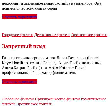
некромант и лицензированная охотница на вампиров. Она
появляется во всех книгах серии
Слушать аудиокнигу
Городское фэнтези
Детективное фэнтези
Эротическое фэнтези
Запретный плод
Главная героиня серии романов Лорел Гамильтон (Laurell
Kaye Hamilton) «Анита Блейк»,- Анита Блейк, полное имя
Анита Катрин Блейк (англ. Anita Katerine Blake),
профессиональный аниматор (подниматель
Слушать аудиокнигу
Любовное фэнтези
Приключенческое фэнтези
Романтическое
фэнтези
Эротическое фэнтези