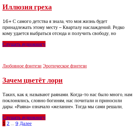
Иллюзия греха
16+ С самого детства я знала, что моя жизнь будет
принадлежать этому месту – Кварталу наслаждений. Редко
кому удается выбраться отсюда и получить свободу, но
Слушать аудиокнигу
Любовное фэнтези
Эротическое фэнтези
Зачем цветёт лори
Таких, как я, называют раянами. Когда-то нас было много, нам
поклонялись, словно богиням, нас почитали и приносили
дары. «Раяна» означало «желание». Тогда мы сами решали,
Слушать аудиокнигу
Пагинация
1
2
…
9
Далее