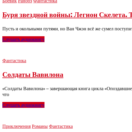
Боевик
Ранобэ
Фантастика
Буря звездной войны: Легион Скелета. 
Пусть и окольными путями, но Ван Чжэн всё же сумел поступить
Слушать аудиокнигу
Фантастика
Солдаты Вавилона
«Солдаты Вавилона» – завершающая книга цикла «Опоздавшие к 
что
Слушать аудиокнигу
Приключения
Романы
Фантастика