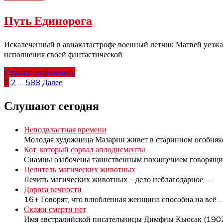
Путь Единорога
Искалеченный в авиакатастрофе военный летчик Матвей уезжае
исполнения своей фантастической
Слушать аудиокнигу
Пагинация
1
2
…
588
Далее
записей
Слушают сегодня
Неподвластная времени
Молодая художница Мазарин живет в старинном особняк
Кот, который сорвал аплодисменты
Сиамцы озабочены таинственным похищением говорящ
Целитель магических животных
Лечить магических животных – дело неблагодарное,
…
Дорога вечности
16+ Говорят, что влюбленная женщина способна на всё
Скажи смерти нет
Имя австралийской писательницы Димфны Кьюсак (19