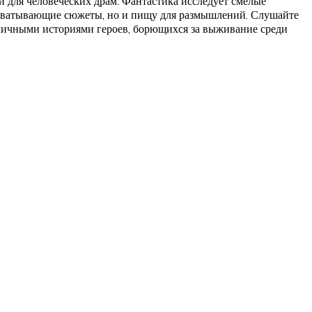
й для человеческих драм. Фантастика исследует смелые
захватывающие сюжеты, но и пищу для размышлений. Слушайте
 личными историями героев, борющихся за выживание среди