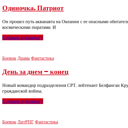
Одиночка. Патриот
Он прошел путь акванавта на Океании с ее опасными обитател
космическими пиратами. И
Слушать аудиокнигу
Боевик
Драма
Фантастика
День за днем – конец
Новый командир подразделения СРТ, лейтенант Белфанган Крузо
гражданской войны,
Слушать аудиокнигу
Боевик
ЛитРПГ
Фантастика