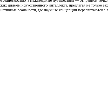
повседневностью, а межзвездные путешествия — отправной точко
ских дилемм искусственного интеллекта, предлагая не только 
ернативные реальности, где научные концепции переплетаются с