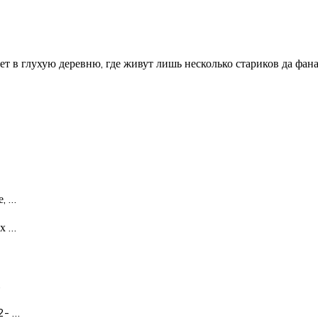
т в глухую деревню, где живут лишь несколько стариков да фа
е,
…
их
…
…
02-
…