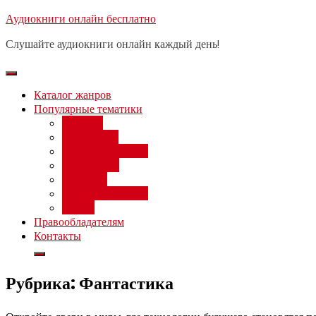
Перейти
Аудиокниги онлайн бесплатно
Бесплатный 
к
Слушайте аудиокниги онлайн каждый день!
содержимому
Каталог жанров
Популярные тематики
Фэнтези
Попаданцы
Любовный роман
Фантастика
Детектив
Постапокалипсис
Ужасы
Правообладателям
Контакты
Рубрика:
Фантастика