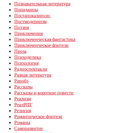
Познавательная литература
Попаданцы
Постапокалипсис
Постмодернизм
Поэзия
Приключения
Приключенческая фантастика
Приключенческое фэнтези
Проза
Психоделика
Психология
Радиоспектакли
Разная литература
Ранобэ
Рассказы
Рассказы и короткие повести
Реализм
РеалРПГ
Религия
Романтическое фэнтези
Романы
Саморазвитие