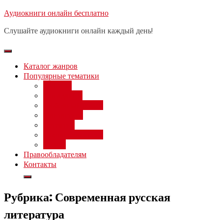
Перейти
Аудиокниги онлайн бесплатно
Бесплатный вебинар
: заработок
к
на нейросетях от 3000 рублей в
Записаться
Слушайте аудиокниги онлайн каждый день!
день
содержимому
Каталог жанров
Популярные тематики
Фэнтези
Попаданцы
Любовный роман
Фантастика
Детектив
Постапокалипсис
Ужасы
Правообладателям
Контакты
Рубрика:
Современная русская
литература