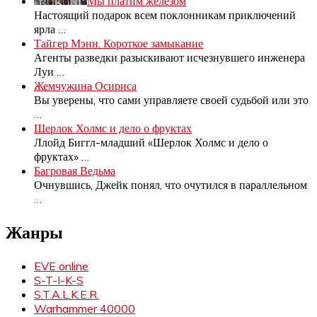
Мы платим железом
Настоящий подарок всем поклонникам приключений
ярла
…
Тайгер Мэнн. Короткое замыкание
Агенты разведки разыскивают исчезнувшего инженера
Луи
…
Жемчужина Осириса
Вы уверены, что сами управляете своей судьбой или это
…
Шерлок Холмс и дело о фруктах
Ллойд Биггл-младший «Шерлок Холмс и дело о
фруктах»
…
Багровая Ведьма
Очнувшись, Джейк понял, что очутился в параллельном
…
Жанры
EVE online
S-T-I-K-S
S.T.A.L.K.E.R.
Warhammer 40000