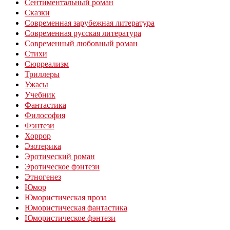
Сентиментальный роман
Сказки
Современная зарубежная литература
Современная русская литература
Современный любовный роман
Стихи
Сюрреализм
Триллеры
Ужасы
Учебник
Фантастика
Философия
Фэнтези
Хоррор
Эзотерика
Эротический роман
Эротическое фэнтези
Этногенез
Юмор
Юмористическая проза
Юмористическая фантастика
Юмористическое фэнтези