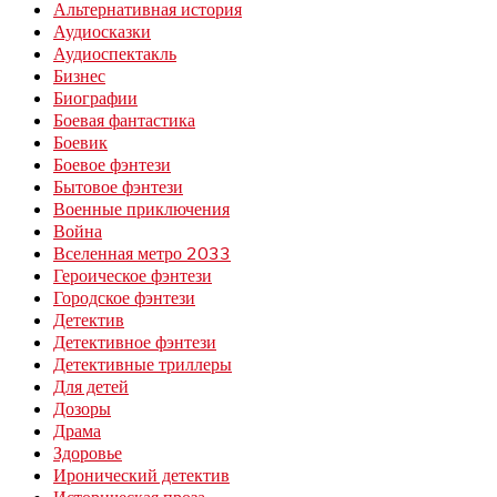
Альтернативная история
Аудиосказки
Аудиоспектакль
Бизнес
Биографии
Боевая фантастика
Боевик
Боевое фэнтези
Бытовое фэнтези
Военные приключения
Война
Вселенная метро 2033
Героическое фэнтези
Городское фэнтези
Детектив
Детективное фэнтези
Детективные триллеры
Для детей
Дозоры
Драма
Здоровье
Иронический детектив
Историческая проза