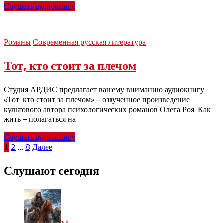
Слушать аудиокнигу
Романы
Современная русская литература
Тот, кто стоит за плечом
Студия АРДИС предлагает вашему вниманию аудиокнигу
«Тот, кто стоит за плечом» – озвученное произведение
культового автора психологических романов Олега Роя. Как
жить – полагаться на
Слушать аудиокнигу
Пагинация
1
2
…
8
Далее
записей
Слушают сегодня