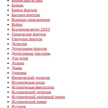
Боевая фантастика
Боевик
Боевое фэнтези
Бытовое фэнтези
Военные приключения
Война
Вселенная метро 2033
Героическое фэнтези
Городское фэнтези
Детектив
Детективное фэнтези
Детективные триллеры
Для детей
Дозоры
Драма
Здоровье
Иронический детектив
Историческая проза
Историческая фантастика
Исторический детектив
Исторический любовный роман
Исторический роман
История