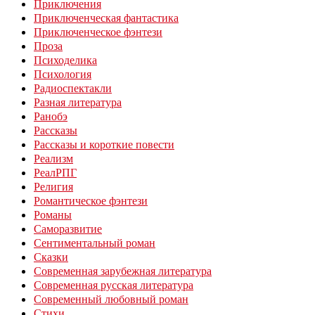
Приключения
Приключенческая фантастика
Приключенческое фэнтези
Проза
Психоделика
Психология
Радиоспектакли
Разная литература
Ранобэ
Рассказы
Рассказы и короткие повести
Реализм
РеалРПГ
Религия
Романтическое фэнтези
Романы
Саморазвитие
Сентиментальный роман
Сказки
Современная зарубежная литература
Современная русская литература
Современный любовный роман
Стихи