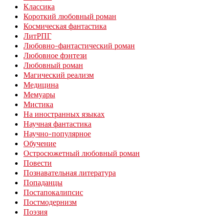
Классика
Короткий любовный роман
Космическая фантастика
ЛитРПГ
Любовно-фантастический роман
Любовное фэнтези
Любовный роман
Магический реализм
Медицина
Мемуары
Мистика
На иностранных языках
Научная фантастика
Научно-популярное
Обучение
Остросюжетный любовный роман
Повести
Познавательная литература
Попаданцы
Постапокалипсис
Постмодернизм
Поэзия