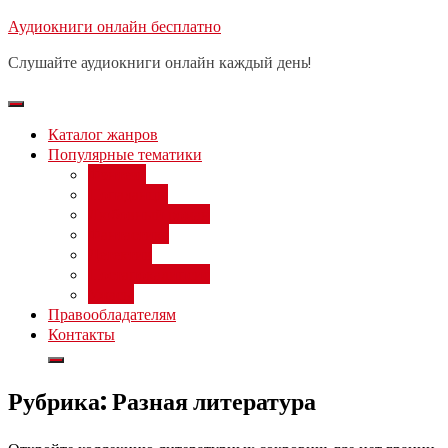
Перейти
Аудиокниги онлайн бесплатно
Бесплатный вебинар
: заработок
к
на нейросетях от 3000 рублей в
Записаться
Слушайте аудиокниги онлайн каждый день!
день
содержимому
Каталог жанров
Популярные тематики
Фэнтези
Попаданцы
Любовный роман
Фантастика
Детектив
Постапокалипсис
Ужасы
Правообладателям
Контакты
Рубрика:
Разная литература