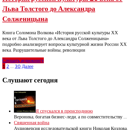
Льва Толстого до Александра
Солженицына
Книга Соломона Волкова «История русской культуры ХХ
века от Льва Толстого до Александра Солженицына»
подробно анализирует вопросы культурной жизни России ХХ
века. Разрушительные войны, революции
Слушать аудиокнигу
Пагинация
1
2
…
30
Далее
записей
Слушают сегодня
Я спускался в преисподнюю
Вероника, богатая бизнес-леди, а по совместительству
…
Священная война
Аудиоверсия исследовательской книги Николая Козлова,