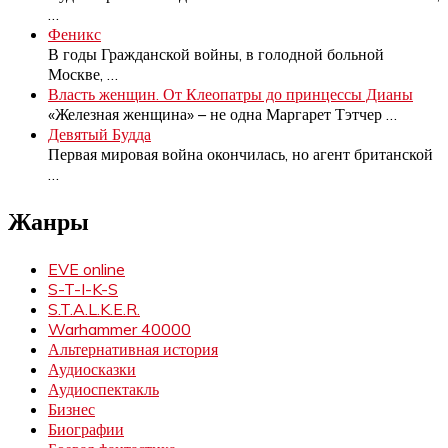
…
Феникс
В годы Гражданской войны, в голодной больной
Москве,
…
Власть женщин. От Клеопатры до принцессы Дианы
«Железная женщина» – не одна Маргарет Тэтчер
…
Девятый Будда
Первая мировая война окончилась, но агент британской
…
Жанры
EVE online
S-T-I-K-S
S.T.A.L.K.E.R.
Warhammer 40000
Альтернативная история
Аудиосказки
Аудиоспектакль
Бизнес
Биографии