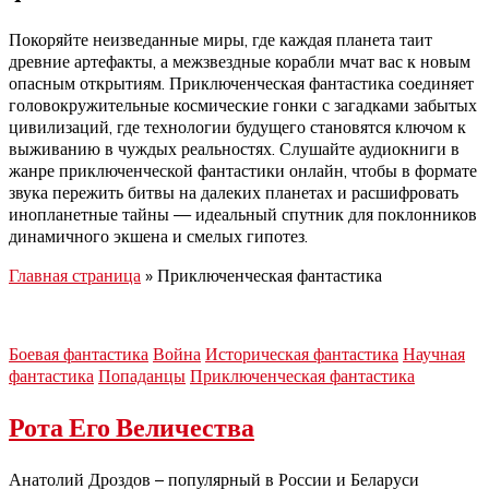
Покоряйте неизведанные миры, где каждая планета таит
древние артефакты, а межзвездные корабли мчат вас к новым
опасным открытиям. Приключенческая фантастика соединяет
головокружительные космические гонки с загадками забытых
цивилизаций, где технологии будущего становятся ключом к
выживанию в чуждых реальностях. Слушайте аудиокниги в
жанре приключенческой фантастики онлайн, чтобы в формате
звука пережить битвы на далеких планетах и расшифровать
инопланетные тайны — идеальный спутник для поклонников
динамичного экшена и смелых гипотез.
Главная страница
»
Приключенческая фантастика
Боевая фантастика
Война
Историческая фантастика
Научная
фантастика
Попаданцы
Приключенческая фантастика
Рота Его Величества
Анатолий Дроздов – популярный в России и Беларуси