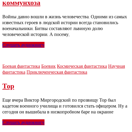
коммунхоза
Войны давно вошли в жизнь человечества. Одними из самых
известных героев в людской истории всегда становились
военачальники. Битвы составляют львиную долю
человеческой истории. А посему,
Слушать аудиокнигу
Боевая фантастика
Боевик
Космическая фантастика
Научная
фантастика
Приключенческая фантастика
Тор
Еще вчера Виктор Миргородский по прозвищу Тор был
кадетом военного училища и готовился стать офицером. Ну а
сегодня он вышибала в низкопробном баре на окраине
Слушать аудиокнигу