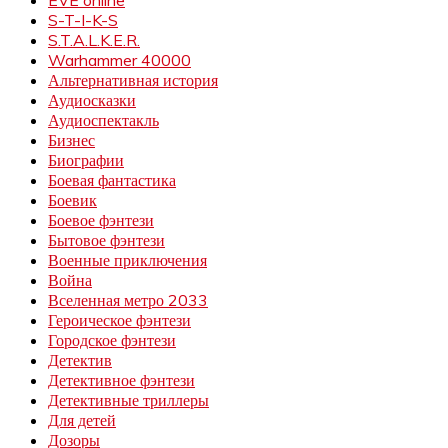
S-T-I-K-S
S.T.A.L.K.E.R.
Warhammer 40000
Альтернативная история
Аудиосказки
Аудиоспектакль
Бизнес
Биографии
Боевая фантастика
Боевик
Боевое фэнтези
Бытовое фэнтези
Военные приключения
Война
Вселенная метро 2033
Героическое фэнтези
Городское фэнтези
Детектив
Детективное фэнтези
Детективные триллеры
Для детей
Дозоры