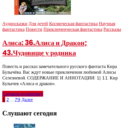
Аудиосказки
Для детей
Космическая фантастика
Научная
фантастика
Повести
Приключенческая фантастика
Рассказы
Алиса: 36.Алиса и Дракон;
43.Чудовище у родника
Повесть и рассказ замечательного русского фантаста Кира
Булычёва. Вас ждут новые приключения любимой Алисы
Селезневой. СОДЕРЖАНИЕ И АННОТАЦИИ: 1) 11. Кир
Булычев «Алиса и дракон».
Слушать аудиокнигу
Пагинация
1
2
…
79
Далее
записей
Слушают сегодня