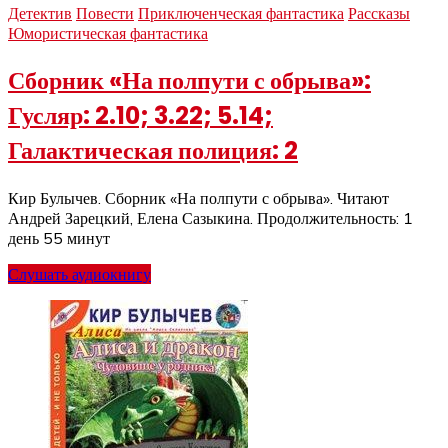
Детектив
Повести
Приключенческая фантастика
Рассказы
Юмористическая фантастика
Сборник «На полпути с обрыва»:
Гусляр: 2.10; 3.22; 5.14;
Галактическая полиция: 2
Кир Булычев. Сборник «На полпути с обрыва». Читают
Андрей Зарецкий, Елена Сазыкина. Продолжительность: 1
день 55 минут
Слушать аудиокнигу