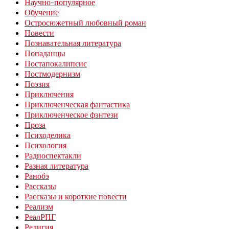
Научно-популярное
Обучение
Остросюжетный любовный роман
Повести
Познавательная литература
Попаданцы
Постапокалипсис
Постмодернизм
Поэзия
Приключения
Приключенческая фантастика
Приключенческое фэнтези
Проза
Психоделика
Психология
Радиоспектакли
Разная литература
Ранобэ
Рассказы
Рассказы и короткие повести
Реализм
РеалРПГ
Религия