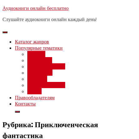
Перейти
Аудиокниги онлайн бесплатно
Бесплатный вебинар
: заработок
к
на нейросетях от 3000 рублей в
Записаться
Слушайте аудиокниги онлайн каждый день!
день
содержимому
Каталог жанров
Популярные тематики
Фэнтези
Попаданцы
Любовный роман
Фантастика
Детектив
Постапокалипсис
Ужасы
Правообладателям
Контакты
Рубрика:
Приключенческая
фантастика