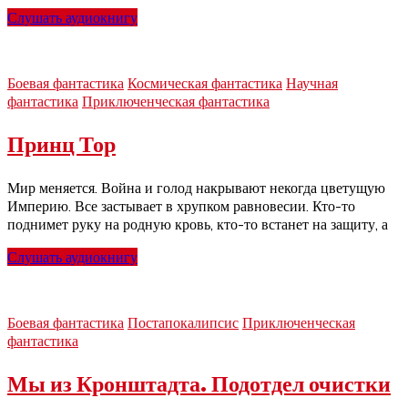
Слушать аудиокнигу
Боевая фантастика
Космическая фантастика
Научная
фантастика
Приключенческая фантастика
Принц Тор
Мир меняется. Война и голод накрывают некогда цветущую
Империю. Все застывает в хрупком равновесии. Кто-то
поднимет руку на родную кровь, кто-то встанет на защиту, а
Слушать аудиокнигу
Боевая фантастика
Постапокалипсис
Приключенческая
фантастика
Мы из Кронштадта. Подотдел очистки