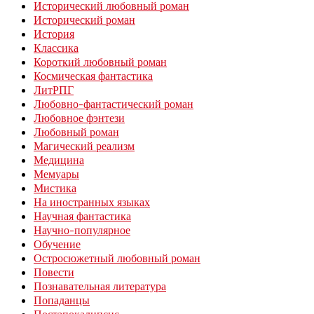
Исторический любовный роман
Исторический роман
История
Классика
Короткий любовный роман
Космическая фантастика
ЛитРПГ
Любовно-фантастический роман
Любовное фэнтези
Любовный роман
Магический реализм
Медицина
Мемуары
Мистика
На иностранных языках
Научная фантастика
Научно-популярное
Обучение
Остросюжетный любовный роман
Повести
Познавательная литература
Попаданцы
Постапокалипсис