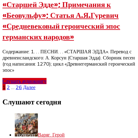
«Старшей Эдде»; Примечания к
«Беовульфу»; Статья А.Я.Гуревич
«Средневековый героический эпос
германских народов»
Содержание: 1. . . ПЕСНИ. . . «СТАРШАЯ ЭДДА». Перевод с
древнеисландского: А. Корсун (Старшая Эдда). Сборник песен
(год написания: 1270); цикл «Древнегерманский героический
эпос»
Слушать аудиокнигу
Пагинация
1
2
…
26
Далее
записей
Слушают сегодня
Варяг. Герой