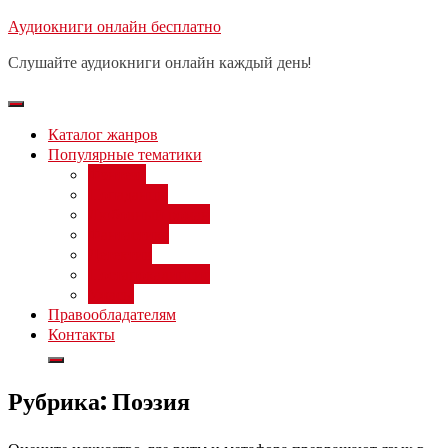
Перейти
Аудиокниги онлайн бесплатно
Бесплатный вебинар
: заработок
к
на нейросетях от 3000 рублей в
Записаться
Слушайте аудиокниги онлайн каждый день!
день
содержимому
Каталог жанров
Популярные тематики
Фэнтези
Попаданцы
Любовный роман
Фантастика
Детектив
Постапокалипсис
Ужасы
Правообладателям
Контакты
Рубрика:
Поэзия