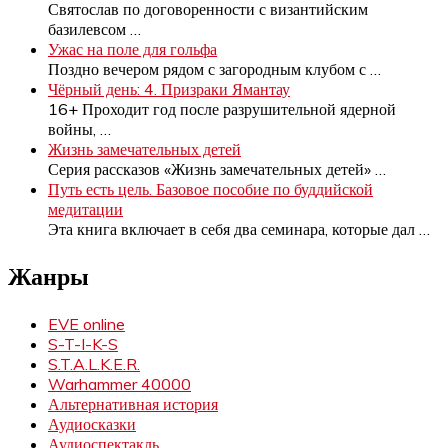
Святослав по договоренности с византийским
базилевсом
…
Ужас на поле для гольфа
Поздно вечером рядом с загородным клубом с
…
Чёрный день: 4. Призраки Ямантау
16+ Проходит год после разрушительной ядерной
войны,
…
Жизнь замечательных детей
Серия рассказов «Жизнь замечательных детей»
…
Путь есть цель. Базовое пособие по буддийской
медитации
Эта книга включает в себя два семинара, которые дал
…
Жанры
EVE online
S-T-I-K-S
S.T.A.L.K.E.R.
Warhammer 40000
Альтернативная история
Аудиосказки
Аудиоспектакль