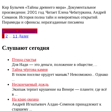
Кир Булычев «Тайны древнего мира». Документальное
произведение, 2001 год. Читает Елена Чебатуркина, Андрей
Симанов. История полна тайн и невероятных открытий.
Пирамиды и сфинксы, неразгаданные письмена
Слушать аудиокнигу
Пагинация
1
2
…
11
Далее
записей
Слушают сегодня
Птица счастья
Для Нади — это деньги, положение в обществе,
…
Тайна чёртова камня
В тихом поселке орудует маньяк? Невозможно… Однако
…
Нескончаемый дождь
Экипаж терпит крушение на Венере — планете, где всё
в
…
На краю океана
Андрей Игнатьевич Алдан-Семенов принадлежит к
старшему
…