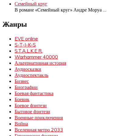
Семейный круг
В романе «Семейный круг» Андре Моруа
…
Жанры
EVE online
S-T-I-K-S
S.T.A.L.K.E.R.
Warhammer 40000
Альтернативная история
Аудиосказки
Аудиоспектакль
Бизнес
Биографии
Боевая фантастика
Боевик
Боевое фэнтези
Бытовое фэнтези
Военные приключения
Война
Вселенная метро 2033
Героическое фэнтези