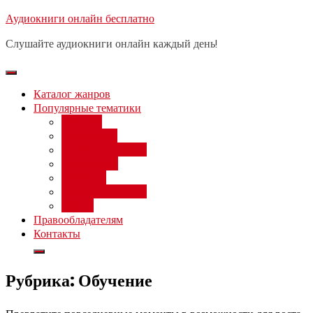
Перейти
Аудиокниги онлайн бесплатно
Бесплатный вебинар
: заработок
к
на нейросетях от 3000 рублей в
Записаться
Слушайте аудиокниги онлайн каждый день!
день
содержимому
Каталог жанров
Популярные тематики
Фэнтези
Попаданцы
Любовный роман
Фантастика
Детектив
Постапокалипсис
Ужасы
Правообладателям
Контакты
Рубрика:
Обучение