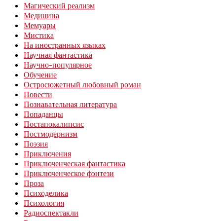
Магический реализм
Медицина
Мемуары
Мистика
На иностранных языках
Научная фантастика
Научно-популярное
Обучение
Остросюжетный любовный роман
Повести
Познавательная литература
Попаданцы
Постапокалипсис
Постмодернизм
Поэзия
Приключения
Приключенческая фантастика
Приключенческое фэнтези
Проза
Психоделика
Психология
Радиоспектакли