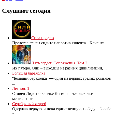
Пагинация
записей
Слушают сегодня
Сила продаж
Представьте: вы сидите напротив клиента… Клиента
…
Пять сердец Сопряжения. Том 2
Их пятеро. Они – выходцы из разных цивилизаций,
…
Большая барахолка
“Большая барахолка” — один из первых зрелых романов
…
Легион: 1
Стивен Лидс по кличке Легион – человек, чьи
ментальные
…
Серебряный ястреб
Одержав первую, и пока единственную, победу в борьбе
с
…