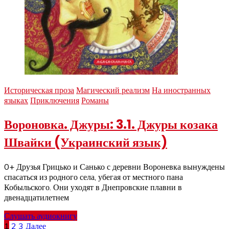
Историческая проза
Магический реализм
На иностранных
языках
Приключения
Романы
Вороновка. Джуры: 3.1. Джуры козака
Швайки (Украинский язык)
0+ Друзья Грицько и Санько с деревни Вороневка вынуждены
спасаться из родного села, убегая от местного пана
Кобыльского. Они уходят в Днепровские плавни в
двенадцатилетнем
Слушать аудиокнигу
1
2
3
Далее