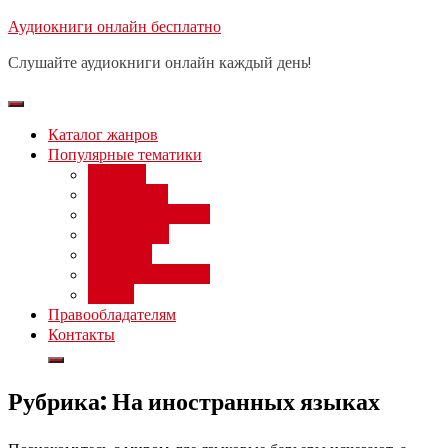
Перейти
Аудиокниги онлайн бесплатно
Бесплатный вебинар
: заработок
к
на нейросетях от 3000 рублей в
Записаться
Слушайте аудиокниги онлайн каждый день!
день
содержимому
Каталог жанров
Популярные тематики
Фэнтези
Попаданцы
Любовный роман
Фантастика
Детектив
Постапокалипсис
Ужасы
Правообладателям
Контакты
Рубрика:
На иностранных языках