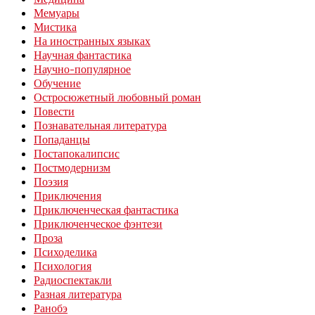
Мемуары
Мистика
На иностранных языках
Научная фантастика
Научно-популярное
Обучение
Остросюжетный любовный роман
Повести
Познавательная литература
Попаданцы
Постапокалипсис
Постмодернизм
Поэзия
Приключения
Приключенческая фантастика
Приключенческое фэнтези
Проза
Психоделика
Психология
Радиоспектакли
Разная литература
Ранобэ