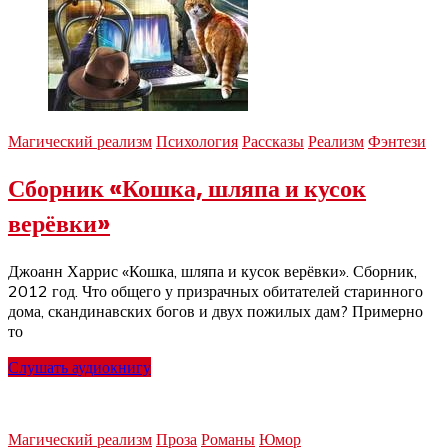
Магический реализм
Психология
Рассказы
Реализм
Фэнтези
Сборник «Кошка, шляпа и кусок
верёвки»
Джоанн Харрис «Кошка, шляпа и кусок верёвки». Сборник,
2012 год. Что общего у призрачных обитателей старинного
дома, скандинавских богов и двух пожилых дам? Примерно
то
Слушать аудиокнигу
Магический реализм
Проза
Романы
Юмор