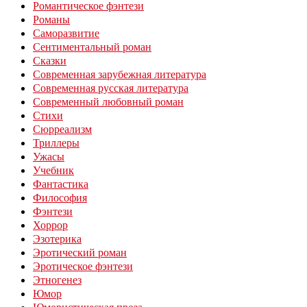
Романтическое фэнтези
Романы
Саморазвитие
Сентиментальный роман
Сказки
Современная зарубежная литература
Современная русская литература
Современный любовный роман
Стихи
Сюрреализм
Триллеры
Ужасы
Учебник
Фантастика
Философия
Фэнтези
Хоррор
Эзотерика
Эротический роман
Эротическое фэнтези
Этногенез
Юмор
Юмористическая проза