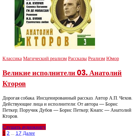
Классика
Магический реализм
Рассказы
Реализм
Юмор
Великие исполнители 03. Анатолий
Кторов
Дорогая собака. Инсценированный рассказ. Автор А.П. Чехов.
Действующие лица и исполнители: От автора — Борис
Петкер; Поручик Дубов — Борис Петкер; Кнапс — Анатолий
Кторов.
Слушать аудиокнигу
Пагинация
1
2
…
17
Далее