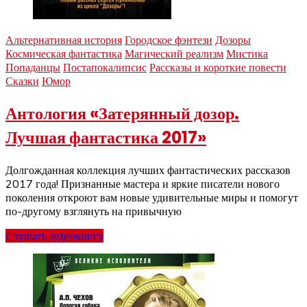
Альтернативная история
Городское фэнтези
Дозоры
Космическая фантастика
Магический реализм
Мистика
Попаданцы
Постапокалипсис
Рассказы и короткие повести
Сказки
Юмор
Антология «Затерянный дозор.
Лучшая фантастика 2017»
Долгожданная коллекция лучших фантастических рассказов
2017 года! Признанные мастера и яркие писатели нового
поколения откроют вам новые удивительные миры и помогут
по-другому взглянуть на привычную
Слушать аудиокнигу