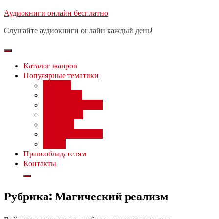
Перейти
Аудиокниги онлайн бесплатно
Бесплатный вебинар
: заработок
к
на нейросетях от 3000 рублей в
Записаться
Слушайте аудиокниги онлайн каждый день!
день
содержимому
Каталог жанров
Популярные тематики
Фэнтези
Попаданцы
Любовный роман
Фантастика
Детектив
Постапокалипсис
Ужасы
Правообладателям
Контакты
Рубрика:
Магический реализм