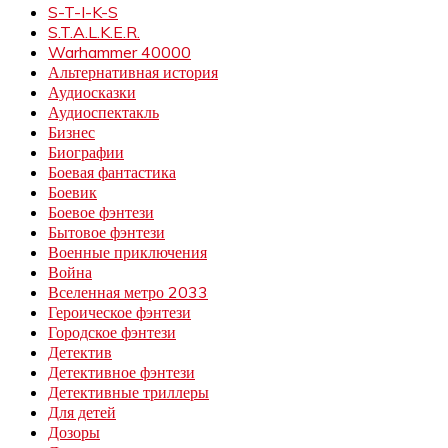
S-T-I-K-S
S.T.A.L.K.E.R.
Warhammer 40000
Альтернативная история
Аудиосказки
Аудиоспектакль
Бизнес
Биографии
Боевая фантастика
Боевик
Боевое фэнтези
Бытовое фэнтези
Военные приключения
Война
Вселенная метро 2033
Героическое фэнтези
Городское фэнтези
Детектив
Детективное фэнтези
Детективные триллеры
Для детей
Дозоры