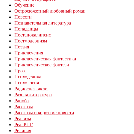
Обучение
Остросюжетный любовный роман
Повести
Познавательная литература
Попаданцы
Постапокалипсис
Постмодернизм
Поэзия
Приключения
Приключенческая фантастика
Приключенческое фэнтези
Проза
Психоделика
Психология
Радиоспектакли
Разная литература
Ранобэ
Рассказы
Рассказы и короткие повести
Реализм
РеалРПГ
Религия