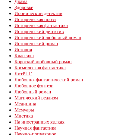
Драма
Здоровье
Иронический детектив
Историческая проза
Историческая фантастика
Исторический детектив
Исторический любовный роман
Исторический роман
История
Классика
Короткий любовный роман
Космическая фантастика
ЛитРПГ
Любовно-фантастический роман
Любовное фэнтези
Любовный роман
Магический реализм
Медицина
Мемуары
Мистика
На иностранных языках
Научная фантастика
Научно-популярное