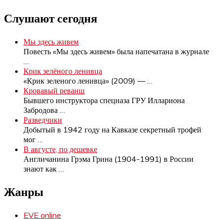
записей
Слушают сегодня
Мы здесь живем
Повесть «Мы здесь живем» была напечатана в журнале
…
Крик зелёного ленивца
«Крик зеленого ленивца» (2009) —
…
Кровавый реванш
Бывшего инструктора спецназа ГРУ Иллариона
Забродова
…
Разведчики
Добытый в 1942 году на Кавказе секретный трофей
мог
…
В августе, по дешевке
Англичанина Грэма Грина (1904-1991) в России
знают как
…
Жанры
EVE online