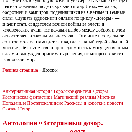
Погрузитесь в культовую вселенную Сергея Лукьяненко, где в
шаге от обычных людей скрывается мир Иных — магов,
оборотней и вампиров, поделившихся на Светлые и Темные
силы. Слушать аудиокниги онлайн по циклу «Дозоры» —
значит стать свидетелем вечной войны за власть и
человеческие души, где каждый выбор между добром и злом
относителен, а законы магии суровы. Это интеллектуальное
фэнтези с элементами детектива, где главный герой, обычный
москвич, discovers свою принадлежность к могущественным
силам и вынужден принимать решения, от которых зависит
равновесие мира.
Главная страница
»
Дозоры
Альтернативная история
Городское фэнтези
Дозоры
Космическая фантастика
Магический реализм
Мистика
Попаданцы
Постапокалипсис
Рассказы и короткие повести
Сказки
Юмор
Антология «Затерянный дозор.