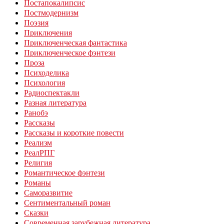
Постапокалипсис
Постмодернизм
Поэзия
Приключения
Приключенческая фантастика
Приключенческое фэнтези
Проза
Психоделика
Психология
Радиоспектакли
Разная литература
Ранобэ
Рассказы
Рассказы и короткие повести
Реализм
РеалРПГ
Религия
Романтическое фэнтези
Романы
Саморазвитие
Сентиментальный роман
Сказки
Современная зарубежная литература