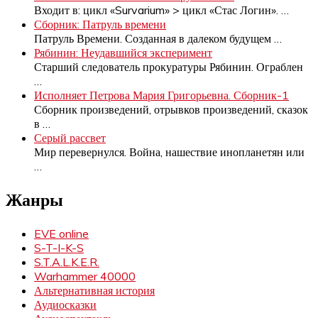
Входит в: цикл «Survarium» > цикл «Стас Логин».
…
Сборник: Патруль времени
Патруль Времени. Созданная в далеком будущем
…
Рябинин: Неудавшийся эксперимент
Старший следователь прокуратуры Рябинин. Ограблен
…
Исполняет Петрова Мария Григорьевна. Сборник-1
Сборник произведений, отрывков произведений, сказок
в
…
Серый рассвет
Мир перевернулся. Война, нашествие инопланетян или
…
Жанры
EVE online
S-T-I-K-S
S.T.A.L.K.E.R.
Warhammer 40000
Альтернативная история
Аудиосказки