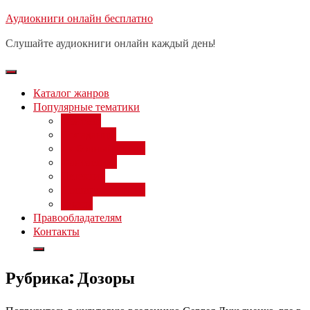
Перейти
Аудиокниги онлайн бесплатно
Бесплатный вебинар
: заработок
к
на нейросетях от 3000 рублей в
Записаться
Слушайте аудиокниги онлайн каждый день!
день
содержимому
Каталог жанров
Популярные тематики
Фэнтези
Попаданцы
Любовный роман
Фантастика
Детектив
Постапокалипсис
Ужасы
Правообладателям
Контакты
Рубрика:
Дозоры