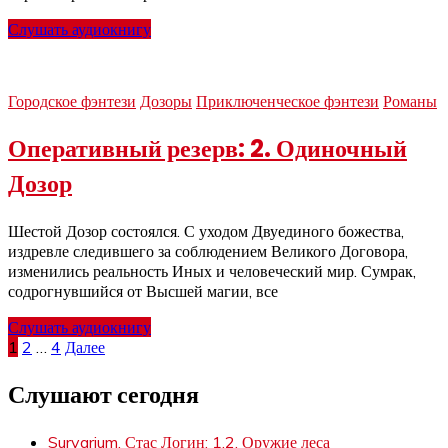
Слушать аудиокнигу
Городское фэнтези
Дозоры
Приключенческое фэнтези
Романы
Оперативный резерв: 2. Одиночный
Дозор
Шестой Дозор состоялся. С уходом Двуединого божества,
издревле следившего за соблюдением Великого Договора,
изменились реальность Иных и человеческий мир. Сумрак,
содрогнувшийся от Высшей магии, все
Слушать аудиокнигу
Пагинация
1
2
…
4
Далее
записей
Слушают сегодня
Survarium. Стас Логин: 1.2. Оружие леса