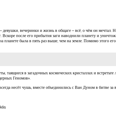
 девушки, вечеринки и жизнь в общаге – всё, о чём он мечтал. Н
т. Вскоре после его прибытия заги наводнили планету и уничто
а планете была в пять раз выше, чем на земле. Помимо этого ег
еты, таящиеся в загадочных космических кристаллах и встретьт
дерных Геномов».
всегда несёт чушь, вместе объединились с Ван Дуном в битве за
klis