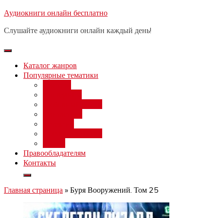
Перейти
Аудиокниги онлайн бесплатно
Бесплатный 
к
Слушайте аудиокниги онлайн каждый день!
содержимому
Каталог жанров
Популярные тематики
Фэнтези
Попаданцы
Любовный роман
Фантастика
Детектив
Постапокалипсис
Ужасы
Правообладателям
Контакты
Главная страница
»
Буря Вооружений. Том 25