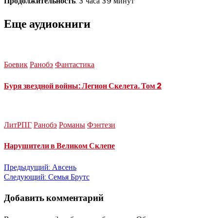
Продолжительность
: 3 часа 39 минут
Еще аудиокниги
Боевик
Ранобэ
Фантастика
Буря звездной войны: Легион Скелета. Том 2
ЛитРПГ
Ранобэ
Романы
Фэнтези
Нарушители в Великом Склепе
Навигация
Предыдущий:
Авсень
Следующий:
Семья Брутс
по
Добавить комментарий
записям