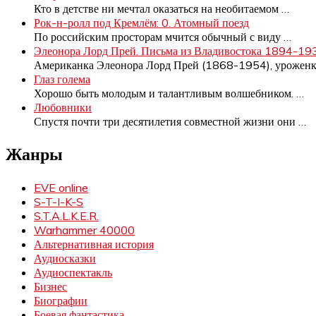
Кто в детстве ни мечтал оказаться на необитаемом
…
Рок-н-ролл под Кремлём: 0. Атомный поезд
По российским просторам мчится обычный с виду
…
Элеонора Лорд Прей. Письма из Владивостока 1894-19
Американка Элеонора Лорд Прей (1868-1954), урожен
Глаз голема
Хорошо быть молодым и талантливым волшебником.
…
Любовники
Спустя почти три десятилетия совместной жизни они
…
Жанры
EVE online
S-T-I-K-S
S.T.A.L.K.E.R.
Warhammer 40000
Альтернативная история
Аудиосказки
Аудиоспектакль
Бизнес
Биографии
Боевая фантастика