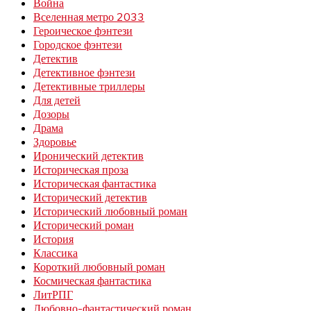
Война
Вселенная метро 2033
Героическое фэнтези
Городское фэнтези
Детектив
Детективное фэнтези
Детективные триллеры
Для детей
Дозоры
Драма
Здоровье
Иронический детектив
Историческая проза
Историческая фантастика
Исторический детектив
Исторический любовный роман
Исторический роман
История
Классика
Короткий любовный роман
Космическая фантастика
ЛитРПГ
Любовно-фантастический роман