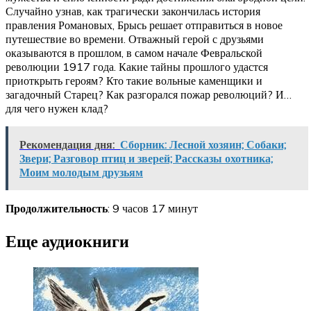
Случайно узнав, как трагически закончилась история
правления Романовых, Брысь решает отправиться в новое
путешествие во времени. Отважный герой с друзьями
оказываются в прошлом, в самом начале Февральской
революции 1917 года. Какие тайны прошлого удастся
приоткрыть героям? Кто такие вольные каменщики и
загадочный Старец? Как разгорался пожар революций? И…
для чего нужен клад?
Рекомендация дня:
Сборник: Лесной хозяин; Собаки;
Звери; Разговор птиц и зверей; Рассказы охотника;
Моим молодым друзьям
Продолжительность
: 9 часов 17 минут
Еще аудиокниги