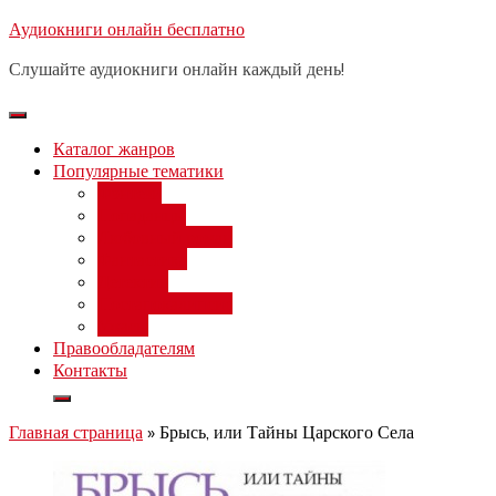
Перейти
Аудиокниги онлайн бесплатно
Бесплатный вебинар
: заработок
к
на нейросетях от 3000 рублей в
Записаться
Слушайте аудиокниги онлайн каждый день!
день
содержимому
Каталог жанров
Популярные тематики
Фэнтези
Попаданцы
Любовный роман
Фантастика
Детектив
Постапокалипсис
Ужасы
Правообладателям
Контакты
Главная страница
»
Брысь, или Тайны Царского Села