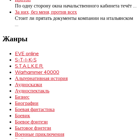
По одну сторону окна начальственного кабинета течёт
…
За них, без меня, против всех
Стоит ли прятать документы компании на итальянском
…
Жанры
EVE online
S-T-I-K-S
S.T.A.L.K.E.R.
Warhammer 40000
Альтернативная история
Аудиосказки
Аудиоспектакль
Бизнес
Биографии
Боевая фантастика
Боевик
Боевое фэнтези
Бытовое фэнтези
Военные приключения