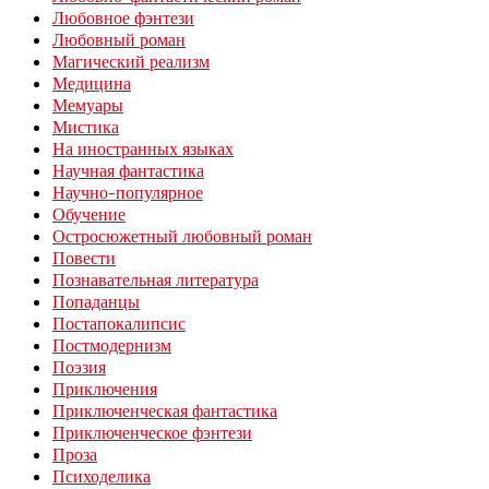
Любовное фэнтези
Любовный роман
Магический реализм
Медицина
Мемуары
Мистика
На иностранных языках
Научная фантастика
Научно-популярное
Обучение
Остросюжетный любовный роман
Повести
Познавательная литература
Попаданцы
Постапокалипсис
Постмодернизм
Поэзия
Приключения
Приключенческая фантастика
Приключенческое фэнтези
Проза
Психоделика