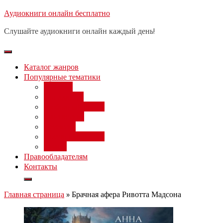
Перейти
Аудиокниги онлайн бесплатно
Бесплатный вебинар
: заработок
к
на нейросетях от 3000 рублей в
Записаться
Слушайте аудиокниги онлайн каждый день!
день
содержимому
Каталог жанров
Популярные тематики
Фэнтези
Попаданцы
Любовный роман
Фантастика
Детектив
Постапокалипсис
Ужасы
Правообладателям
Контакты
Главная страница
»
Брачная афера Ривотта Мадсона