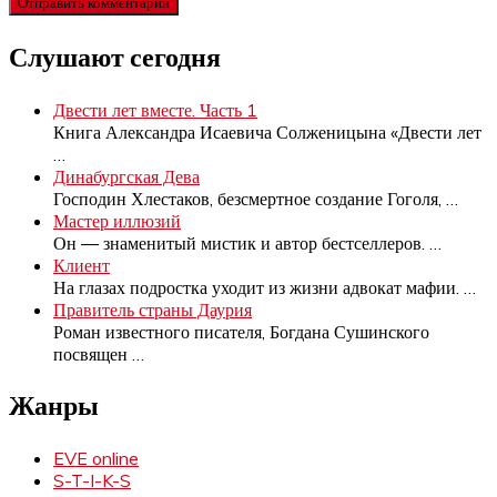
Слушают сегодня
Двести лет вместе. Часть 1
Книга Александра Исаевича Солженицына «Двести лет
…
Динабургская Дева
Господин Хлестаков, безсмертное создание Гоголя,
…
Мастер иллюзий
Он — знаменитый мистик и автор бестселлеров.
…
Клиент
На глазах подростка уходит из жизни адвокат мафии.
…
Правитель страны Даурия
Роман известного писателя, Богдана Сушинского
посвящен
…
Жанры
EVE online
S-T-I-K-S