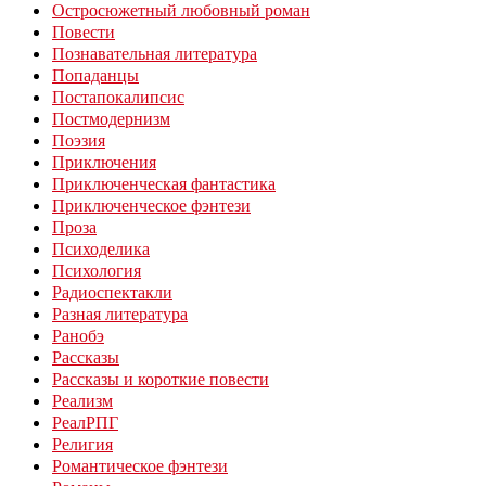
Остросюжетный любовный роман
Повести
Познавательная литература
Попаданцы
Постапокалипсис
Постмодернизм
Поэзия
Приключения
Приключенческая фантастика
Приключенческое фэнтези
Проза
Психоделика
Психология
Радиоспектакли
Разная литература
Ранобэ
Рассказы
Рассказы и короткие повести
Реализм
РеалРПГ
Религия
Романтическое фэнтези