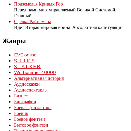
Подземелья Кривых Гор
Перед нами мир, управляемый Великой Системой.
Главный
…
Сделка Райнемана
Идет Вторая мировая война. Абсолютная капитуляция
…
Жанры
EVE online
S-T-I-K-S
S.T.A.L.K.E.R.
Warhammer 40000
Альтернативная история
Аудиосказки
Аудиоспектакль
Бизнес
Биографии
Боевая фантастика
Боевик
Боевое фэнтези
Бытовое фэнтези
Военные приключения