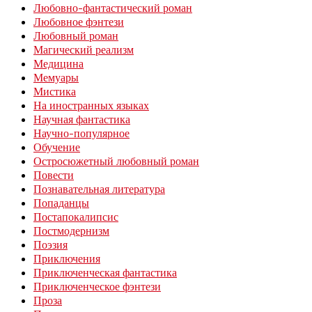
Любовно-фантастический роман
Любовное фэнтези
Любовный роман
Магический реализм
Медицина
Мемуары
Мистика
На иностранных языках
Научная фантастика
Научно-популярное
Обучение
Остросюжетный любовный роман
Повести
Познавательная литература
Попаданцы
Постапокалипсис
Постмодернизм
Поэзия
Приключения
Приключенческая фантастика
Приключенческое фэнтези
Проза