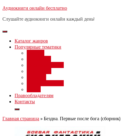
Перейти
Аудиокниги онлайн бесплатно
Бесплатный вебинар
: заработок
к
на нейросетях от 3000 рублей в
Записаться
Слушайте аудиокниги онлайн каждый день!
день
содержимому
Каталог жанров
Популярные тематики
Фэнтези
Попаданцы
Любовный роман
Фантастика
Детектив
Постапокалипсис
Ужасы
Правообладателям
Контакты
Главная страница
»
Бездна. Первые после бога (сборник)