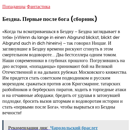
Попаданцы
Фантастика
Бездна. Первые после бога (сборник)
«Когда ты всматриваешься в Бездну – Бездна заглядывает в
тебя» («Wenn du lange in einen Abgrund blickst, blickt der
Abgrund auch in dich hinein») – так говорил Ницше. И
заглянувшие в Бездну времени рискуют сгинуть в этом
смертельном водовороте… Два бестселлера одним томом.
Наши современники в глубинах прошлого. Погрузившись на
дно истории, «попаданцы» принимают бой на Великой
Отечественной и на дальних рубежах Московского княжества.
Им придется стать советским подводником и русским
мореходом, сражаться против асов Кригсмарине, татарских
разбойников и берберских пиратов, ходить в торпедные атаки
и на отчаянные абордажи, бредить от удушья в затонувшей
подлодке, бросить вызов штормам и водоворотам истории и
стать «первыми после Бога», чтобы вырваться из Бездны
вечности!
Рекомендация дня:
Чародольский браслет