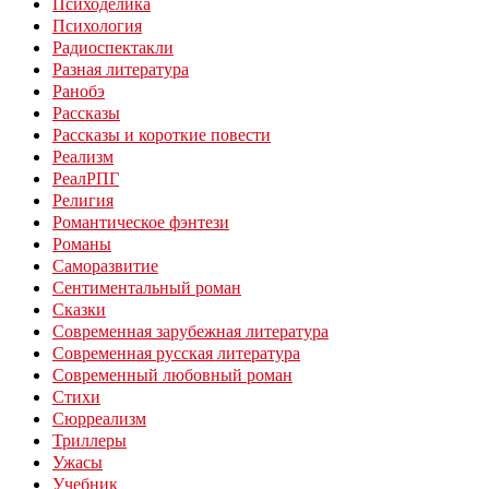
Психоделика
Психология
Радиоспектакли
Разная литература
Ранобэ
Рассказы
Рассказы и короткие повести
Реализм
РеалРПГ
Религия
Романтическое фэнтези
Романы
Саморазвитие
Сентиментальный роман
Сказки
Современная зарубежная литература
Современная русская литература
Современный любовный роман
Стихи
Сюрреализм
Триллеры
Ужасы
Учебник